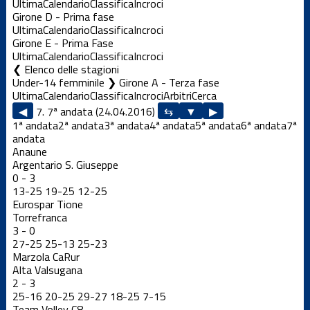
Ultima
Calendario
Classifica
Incroci
Girone D - Prima fase
Ultima
Calendario
Classifica
Incroci
Girone E - Prima Fase
Ultima
Calendario
Classifica
Incroci
Elenco delle stagioni
Under-14 femminile ❯ Girone A - Terza fase
Ultima
Calendario
Classifica
Incroci
Arbitri
Cerca
◀
7. 7ª andata (24.04.2016)
▶
1ª andata
2ª andata
3ª andata
4ª andata
5ª andata
6ª andata
7ª
andata
Anaune
Argentario S. Giuseppe
0
-
3
13
-
25
19
-
25
12
-
25
Eurospar Tione
Torrefranca
3
-
0
27
-
25
25
-
13
25
-
23
Marzola CaRur
Alta Valsugana
2
-
3
25
-
16
20
-
25
29
-
27
18
-
25
7
-
15
Team Volley C8