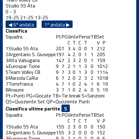
Studio 55 Ata
0
-
3
19
-
25
21
-
25
13
-
25
◀ 6ª andata
1ª andata ▶
Classifica
Squadra
Pt
PG
Vinte
Perse
TB
Set
C
T
C
T
V
P
1
Studio 55 Ata
20
7
3
4
0
0
1
21
2
2
Argentario S. Giuseppe
19
7
4
2
0
1
1
20
5
3
Alta Valsugana
14
7
2
3
2
0
1
15
9
4
Eurospar Tione
9
7
2
1
1
3
0
10
12
5
Team Volley C8
9
7
3
0
1
3
0
11
14
6
Marzola CaRur
6
7
2
0
2
3
2
10
18
7
Torrefranca
4
7
1
0
2
4
1
6
19
8
Anaune
3
7
1
0
2
4
0
5
19
Pt=Punti
PG=Giocate
TB=Tie break
S=Sanzioni
QS=Quoziente Set
QP=Quoziente Punti
Classifica ultime partite
Squadra
Pt
PG
Vinte
Perse
TB
Set
C
T
C
T
V
P
1
Studio 55 Ata
15
5
2
3
0
0
0
15
0
2
Argentario S. Giuseppe
15
5
3
2
0
0
0
15
2
3
Eurospar Tione
9
5
2
1
0
2
0
9
6