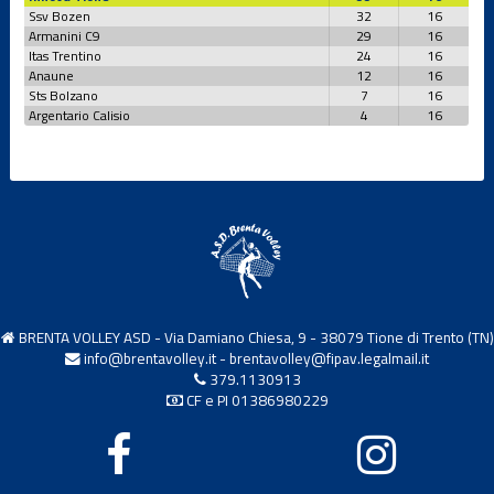
Ssv Bozen
32
16
Armanini C9
29
16
Itas Trentino
24
16
Anaune
12
16
Sts Bolzano
7
16
Argentario Calisio
4
16
BRENTA VOLLEY ASD - Via Damiano Chiesa, 9 - 38079 Tione di Trento (TN)
info@brentavolley.it
-
brentavolley@fipav.legalmail.it
379.1130913
CF e PI 01386980229