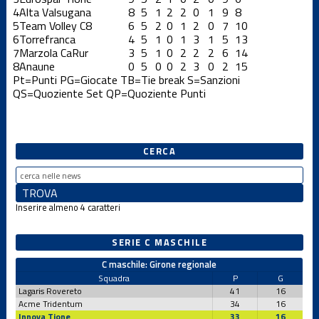
4
Alta Valsugana
8
5
1
2
2
0
1
9
8
5
Team Volley C8
6
5
2
0
1
2
0
7
10
6
Torrefranca
4
5
1
0
1
3
1
5
13
7
Marzola CaRur
3
5
1
0
2
2
2
6
14
8
Anaune
0
5
0
0
2
3
0
2
15
Pt=Punti
PG=Giocate
TB=Tie break
S=Sanzioni
QS=Quoziente Set
QP=Quoziente Punti
CERCA
Inserire almeno 4 caratteri
SERIE C MASCHILE
C maschile: Girone regionale
Squadra
P
G
Lagaris Rovereto
41
16
Acme Tridentum
34
16
Innova Tione
33
16