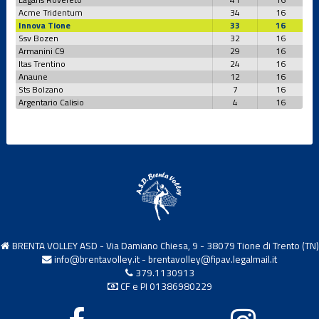
Acme Tridentum
34
16
Innova Tione
33
16
Ssv Bozen
32
16
Armanini C9
29
16
Itas Trentino
24
16
Anaune
12
16
Sts Bolzano
7
16
Argentario Calisio
4
16
BRENTA VOLLEY ASD - Via Damiano Chiesa, 9 - 38079 Tione di Trento (TN)
info@brentavolley.it
-
brentavolley@fipav.legalmail.it
379.1130913
CF e PI 01386980229