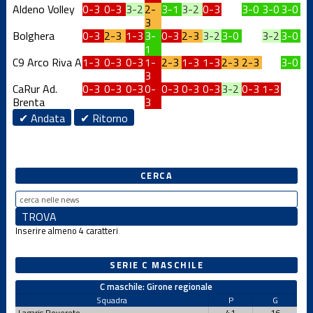
Aldeno Volley
0-3
0-3
3-2
2-
3-1
3-2
0-3
3-0
3-0
3-0
3
Bolghera
0-3
2-3
1-3
3-
0-3
2-3
3-2
3-0
3-2
3-0
1
C9 Arco Riva A
1-3
0-3
0-3
1-
2-3
1-3
1-3
2-3
2-3
3-0
3
CaRur Ad.
0-3
0-3
0-3
0-
0-3
0-3
0-3
3-2
0-3
1-3
Brenta
3
✔ Andata
✔ Ritorno
CERCA
Inserire almeno 4 caratteri
SERIE C MASCHILE
C maschile: Girone regionale
Squadra
P
G
Lagaris Rovereto
41
16