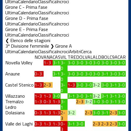
Ultima
Calendario
Classifica
Incroci
Girone C - Prima fase
Ultima
Calendario
Classifica
Incroci
Girone D - Prima fase
Ultima
Calendario
Classifica
Incroci
Girone E - Prima Fase
Ultima
Calendario
Classifica
Incroci
Elenco delle stagioni
3ª Divisione femminile ❯ Girone A
Ultima
Calendario
Classifica
Incroci
Arbitri
Cerca
NOV
ANA
CAS
VIL
TRE
DOL
VAL
ALD
BOL
C9A
CAR
Novella Volley
1-3
3-1
3-
3-0
3-0
3-0
3-0
3-0
3-0
3-0
0
Anaune
0-3
3-1
3-
3-0
3-0
3-0
3-0
3-1
3-0
3-0
0
Castel Stenico
1-3
2-3
3-
1-3
3-0
3-0
3-2
3-0
3-1
3-0
0
Villazzano
1-3
1-3
3-0
3-1
3-0
3-1
3-2
3-1
3-1
3-0
Tremalzo
1-3
0-3
1-3
3-
2-3
3-2
3-0
3-0
3-1
3-0
Ledro
1
Dolasiana
0-3
1-3
1-3
2-
3-2
2-3
3-0
3-1
2-3
3-0
3
Valle dei Laghi
0-3
1-3
1-3
0-
3-1
3-0
2-3
2-3
2-3
3-0
3