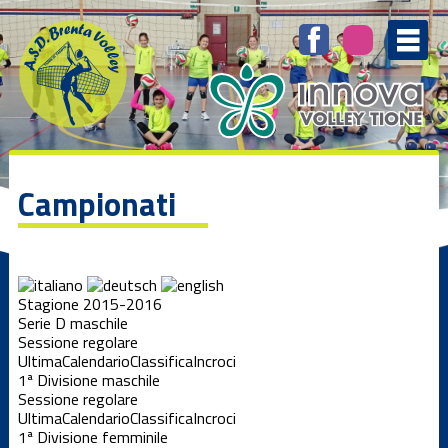
Campionati
Stagione 2015-2016
Serie D maschile
Sessione regolare
Ultima
Calendario
Classifica
Incroci
1ª Divisione maschile
Sessione regolare
Ultima
Calendario
Classifica
Incroci
1ª Divisione femminile