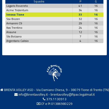
Squadra
P
G
Lagaris Rovereto
41
16
Acme Tridentum
34
16
Innova Tione
33
16
Ssv Bozen
32
16
Armanini C9
29
16
Itas Trentino
24
16
Anaune
12
16
Sts Bolzano
7
16
Argentario Calisio
4
16
BRENTA VOLLEY ASD - Via Damiano Chiesa, 9 - 38079 Tione di Trento (TN)
info@brentavolley.it
-
brentavolley@fipav.legalmail.it
379.1130913
CF e PI 01386980229