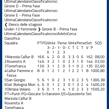
Ultima
Calendario
Classifica
Incroci
Girone D - Prima fase
Ultima
Calendario
Classifica
Incroci
Girone E - Prima Fase
Ultima
Calendario
Classifica
Incroci
Elenco delle stagioni
Under-13 femminile ❯ Girone B - Prima fase
Ultima
Calendario
Classifica
Incroci
Arbitri
Cerca
Classifica
Squadra
PT
PG
Vinte
Perse
Vinte
Perse
Set
S
QS
3-
2-
1-
0-
C
T
C
T
V
P
0
1
2
3
1
Marzola CaRur B
16
6
4
2
0
0
3
3
0
0
16
2
0
8,00
2
Rovereto A
14
6
3
2
1
0
2
3
1
0
14
4
0
3,50
3
Torrefranca
13
6
3
1
2
0
3
1
0
2
13
5
0
2,60
4
CaRur Fiemme e
8
6
1
2
1
2
1
2
2
1
8
10
0
0,80
Fassa
5
San Giorgio
5
6
1
0
2
3
1
0
2
3
5
13
0
0,38
6
Gel. Bologna Mori
4
6
0
1
2
3
0
1
3
2
4
14
0
0,29
7
Olimpia Volano
3
6
0
1
1
4
1
0
2
3
3
15
0
0,20
PT=Punti
PG=Giocate
S=Sanzioni
QS=Quoziente Set
Marzola CaRur B
Rovereto A
Torrefranca