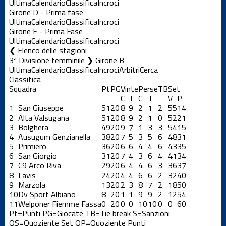
Ultima
Calendario
Classifica
Incroci
Girone D - Prima fase
Ultima
Calendario
Classifica
Incroci
Girone E - Prima Fase
Ultima
Calendario
Classifica
Incroci
Elenco delle stagioni
3ª Divisione femminile ❯ Girone B
Ultima
Calendario
Classifica
Incroci
Arbitri
Cerca
Classifica
Squadra
Pt
PG
Vinte
Perse
TB
Set
C
T
C
T
V
P
1
San Giuseppe
51
20
8
9
2
1
2
55
14
2
Alta Valsugana
51
20
8
9
2
1
0
52
21
3
Bolghera
49
20
9
7
1
3
3
54
15
4
Ausugum Genzianella
38
20
7
5
3
5
6
48
31
5
Primiero
36
20
6
6
4
4
6
43
35
6
San Giorgio
31
20
7
4
3
6
4
41
34
7
C9 Arco Riva
29
20
6
4
4
6
3
36
37
8
Lavis
24
20
4
4
6
6
2
32
40
9
Marzola
13
20
2
3
8
7
2
18
50
10
Dv Sport Albiano
8
20
1
1
9
9
2
12
54
11
Welponer Fiemme Fassa
0
20
0
0
10
10
0
0
60
Pt=Punti
PG=Giocate
TB=Tie break
S=Sanzioni
QS=Quoziente Set
QP=Quoziente Punti