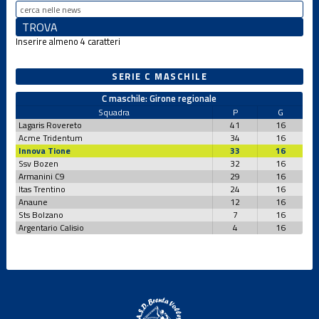
Inserire almeno 4 caratteri
SERIE C MASCHILE
C maschile: Girone regionale
Squadra
P
G
Lagaris Rovereto
41
16
Acme Tridentum
34
16
Innova Tione
33
16
Ssv Bozen
32
16
Armanini C9
29
16
Itas Trentino
24
16
Anaune
12
16
Sts Bolzano
7
16
Argentario Calisio
4
16