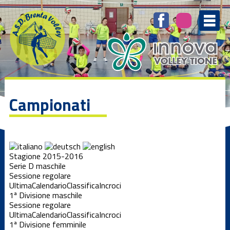
Campionati
Stagione 2015-2016
Serie D maschile
Sessione regolare
Ultima
Calendario
Classifica
Incroci
1ª Divisione maschile
Sessione regolare
Ultima
Calendario
Classifica
Incroci
1ª Divisione femminile