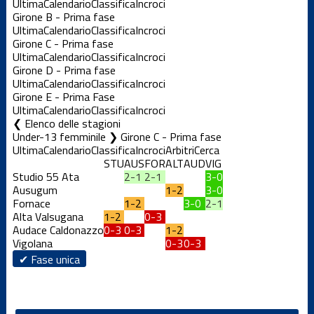
Ultima
Calendario
Classifica
Incroci
Girone B - Prima fase
Ultima
Calendario
Classifica
Incroci
Girone C - Prima fase
Ultima
Calendario
Classifica
Incroci
Girone D - Prima fase
Ultima
Calendario
Classifica
Incroci
Girone E - Prima Fase
Ultima
Calendario
Classifica
Incroci
Elenco delle stagioni
Under-13 femminile ❯ Girone C - Prima fase
Ultima
Calendario
Classifica
Incroci
Arbitri
Cerca
STU
AUS
FOR
ALT
AUD
VIG
Studio 55 Ata
2-1
2-1
3-0
Ausugum
1-2
3-0
Fornace
1-2
3-0
2-1
Alta Valsugana
1-2
0-3
Audace Caldonazzo
0-3
0-3
1-2
Vigolana
0-3
0-3
✔ Fase unica