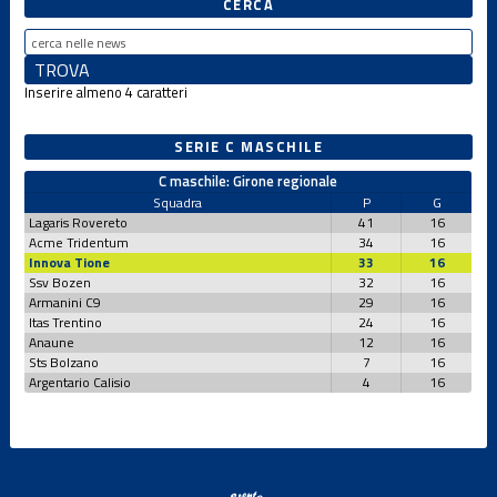
CERCA
Inserire almeno 4 caratteri
SERIE C MASCHILE
C maschile: Girone regionale
Squadra
P
G
Lagaris Rovereto
41
16
Acme Tridentum
34
16
Innova Tione
33
16
Ssv Bozen
32
16
Armanini C9
29
16
Itas Trentino
24
16
Anaune
12
16
Sts Bolzano
7
16
Argentario Calisio
4
16