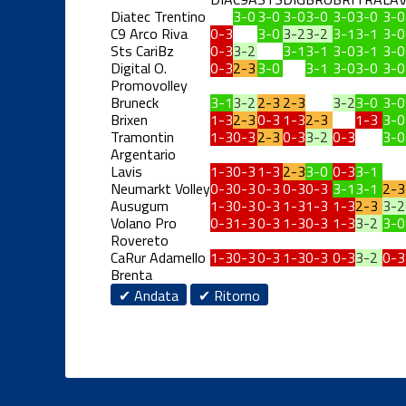
Diatec Trentino
3-0
3-0
3-0
3-0
3-0
3-0
3-0
C9 Arco Riva
0-3
3-0
3-2
3-2
3-1
3-1
3-0
Sts CariBz
0-3
3-2
3-1
3-1
3-0
3-1
3-0
Digital O.
0-3
2-3
3-0
3-1
3-0
3-0
3-0
Promovolley
Bruneck
3-1
3-2
2-3
2-3
3-2
3-0
3-0
Brixen
1-3
2-3
0-3
1-3
2-3
1-3
3-0
Tramontin
1-3
0-3
2-3
0-3
3-2
0-3
3-0
Argentario
Lavis
1-3
0-3
1-3
2-3
3-0
0-3
3-1
Neumarkt Volley
0-3
0-3
0-3
0-3
0-3
3-1
3-1
2-3
Ausugum
1-3
0-3
0-3
1-3
1-3
1-3
2-3
3-2
Volano Pro
0-3
1-3
0-3
1-3
0-3
1-3
3-2
3-0
Rovereto
CaRur Adamello
1-3
0-3
0-3
1-3
0-3
0-3
3-2
0-3
Brenta
✔ Andata
✔ Ritorno