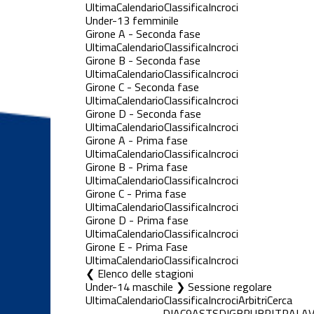
Ultima
Calendario
Classifica
Incroci
Under-13 femminile
Girone A - Seconda fase
Ultima
Calendario
Classifica
Incroci
Girone B - Seconda fase
Ultima
Calendario
Classifica
Incroci
Girone C - Seconda fase
Ultima
Calendario
Classifica
Incroci
Girone D - Seconda fase
Ultima
Calendario
Classifica
Incroci
Girone A - Prima fase
Ultima
Calendario
Classifica
Incroci
Girone B - Prima fase
Ultima
Calendario
Classifica
Incroci
Girone C - Prima fase
Ultima
Calendario
Classifica
Incroci
Girone D - Prima fase
Ultima
Calendario
Classifica
Incroci
Girone E - Prima Fase
Ultima
Calendario
Classifica
Incroci
Elenco delle stagioni
Under-14 maschile ❯ Sessione regolare
Ultima
Calendario
Classifica
Incroci
Arbitri
Cerca
DIA
C9A
STS
DIG
BRU
BRI
TRA
LA