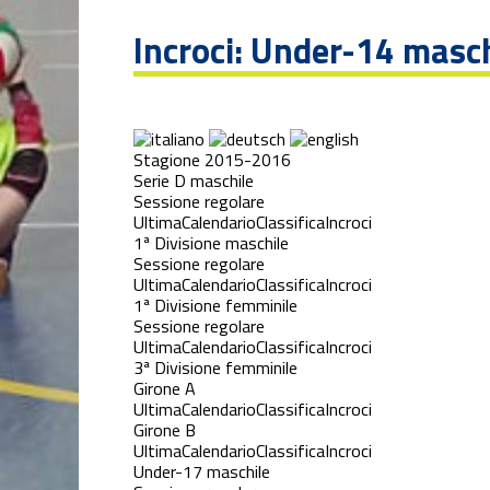
Incroci: Under-14 masc
Stagione 2015-2016
Serie D maschile
Sessione regolare
Ultima
Calendario
Classifica
Incroci
1ª Divisione maschile
Sessione regolare
Ultima
Calendario
Classifica
Incroci
1ª Divisione femminile
Sessione regolare
Ultima
Calendario
Classifica
Incroci
3ª Divisione femminile
Girone A
Ultima
Calendario
Classifica
Incroci
Girone B
Ultima
Calendario
Classifica
Incroci
Under-17 maschile