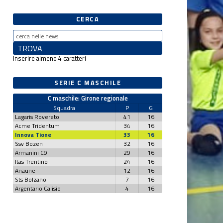
CERCA
Inserire almeno 4 caratteri
SERIE C MASCHILE
C maschile: Girone regionale
Squadra
P
G
Lagaris Rovereto
41
16
Acme Tridentum
34
16
Innova Tione
33
16
Ssv Bozen
32
16
Armanini C9
29
16
Itas Trentino
24
16
Anaune
12
16
Sts Bolzano
7
16
Argentario Calisio
4
16