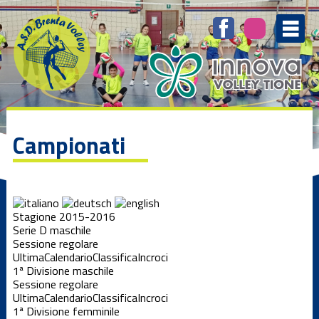
Campionati
Stagione 2015-2016
Serie D maschile
Sessione regolare
Ultima
Calendario
Classifica
Incroci
1ª Divisione maschile
Sessione regolare
Ultima
Calendario
Classifica
Incroci
1ª Divisione femminile