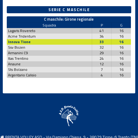
SERIE C MASCHILE
C maschile: Girone regionale
Squadra
P
G
Lagaris Rovereto
41
16
Acme Tridentum
34
16
Innova Tione
33
16
Ssv Bozen
32
16
Armanini C9
29
16
Itas Trentino
24
16
Anaune
12
16
Sts Bolzano
7
16
Argentario Calisio
4
16
BRENTA VOLLEY ASD - Via Damiano Chiesa, 9 - 38079 Tione di Trento (TN)