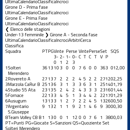
Ultima
Calendario
Classifica
Incroci
Girone D - Prima fase
Ultima
Calendario
Classifica
Incroci
Girone E - Prima Fase
Ultima
Calendario
Classifica
Incroci
Elenco delle stagioni
Under-13 femminile ❯ Girone A - Seconda fase
Ultima
Calendario
Classifica
Incroci
Arbitri
Cerca
Classifica
Squadra
PT
PG
Vinte
Perse
Vinte
Perse
Set
S
QS
3-
2-
1-
0-
C
T
C
T
V
P
0
1
2
3
1
Solteri
36
13
10
3
0
0
7
6
0
0
36
3
0
12,00
Merendero
2
Rovereto A
27
13
7
2
2
2
4
5
2
2
27
12
0
2,25
3
Marzola CaRur B
25
13
6
3
1
3
3
6
3
1
25
14
0
1,79
4
Studio 55 Ata
23
13
5
2
4
2
4
3
3
3
23
16
0
1,44
5
Fornace
22
13
3
4
5
1
3
4
4
2
22
17
0
1,29
6
Ausugum
13
13
3
1
2
7
2
2
4
5
13
26
0
0,50
7
Argentario
9
13
2
1
1
9
2
1
4
6
9
30
0
0,30
S.Giuseppe
8
Team Volley C8 B
1
13
0
0
1
12
0
0
7
6
1
38
0
0,03
PT=Punti
PG=Giocate
S=Sanzioni
QS=Quoziente Set
Solteri Merendero