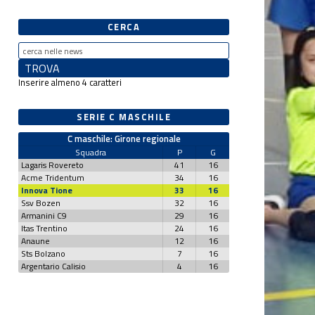
CERCA
Inserire almeno 4 caratteri
SERIE C MASCHILE
C maschile: Girone regionale
Squadra
P
G
Lagaris Rovereto
41
16
Acme Tridentum
34
16
Innova Tione
33
16
Ssv Bozen
32
16
Armanini C9
29
16
Itas Trentino
24
16
Anaune
12
16
Sts Bolzano
7
16
Argentario Calisio
4
16