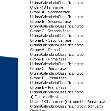
Ultima
Calendario
Classifica
Incroci
Under-13 femminile
Girone A - Seconda fase
Ultima
Calendario
Classifica
Incroci
Girone B - Seconda fase
Ultima
Calendario
Classifica
Incroci
Girone C - Seconda fase
Ultima
Calendario
Classifica
Incroci
Girone D - Seconda fase
Ultima
Calendario
Classifica
Incroci
Girone A - Prima fase
Ultima
Calendario
Classifica
Incroci
Girone B - Prima fase
Ultima
Calendario
Classifica
Incroci
Girone C - Prima fase
Ultima
Calendario
Classifica
Incroci
Girone D - Prima fase
Ultima
Calendario
Classifica
Incroci
Girone E - Prima Fase
Ultima
Calendario
Classifica
Incroci
Elenco delle stagioni
Under-13 femminile ❯ Girone D - Prima fase
Ultima
Calendario
Classifica
Incroci
Arbitri
Cerca
Classifica