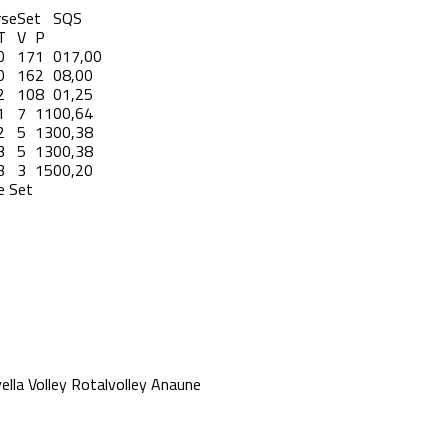
rse
Set
S
QS
T
V
P
0
17
1
0
17,00
0
16
2
0
8,00
2
10
8
0
1,25
1
7
11
0
0,64
2
5
13
0
0,38
3
5
13
0
0,38
3
3
15
0
0,20
e Set
lla Volley
Rotalvolley
Anaune