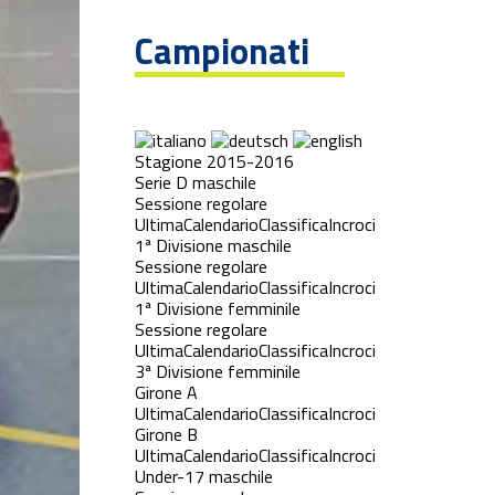
Campionati
Stagione 2015-2016
Serie D maschile
Sessione regolare
Ultima
Calendario
Classifica
Incroci
1ª Divisione maschile
Sessione regolare
Ultima
Calendario
Classifica
Incroci
1ª Divisione femminile
Sessione regolare
Ultima
Calendario
Classifica
Incroci
3ª Divisione femminile
Girone A
Ultima
Calendario
Classifica
Incroci
Girone B
Ultima
Calendario
Classifica
Incroci
Under-17 maschile