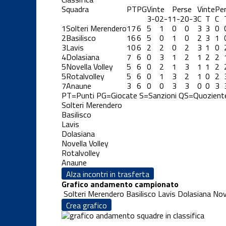
Squadra
PT
PG
Vinte
Perse
Vinte
Pe
3-0
2-1
1-2
0-3
C
T
C
1
Solteri Merendero
17
6
5
1
0
0
3
3
0
2
Basilisco
16
6
5
0
1
0
2
3
1
3
Lavis
10
6
2
2
0
2
3
1
0
4
Dolasiana
7
6
0
3
1
2
1
2
2
5
Novella Volley
5
6
0
2
1
3
1
1
2
5
Rotalvolley
5
6
0
1
3
2
1
0
2
7
Anaune
3
6
0
0
3
3
0
0
3
PT=Punti
PG=Giocate
S=Sanzioni
QS=Quozient
Solteri Merendero
Basilisco
Lavis
Dolasiana
Novella Volley
Rotalvolley
Anaune
Alza incontri in trasferta
Grafico andamento campionato
Solteri Merendero
Basilisco
Lavis
Dolasiana
Nove
Crea grafico