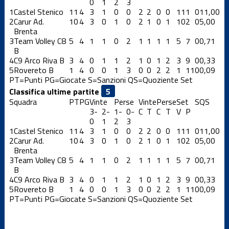
0
1
2
3
1
Castel Stenico
11
4
3
1
0
0
2
2
0
0
11
1
0
11,00
2
Carur Ad.
10
4
3
0
1
0
2
1
0
1
10
2
0
5,00
Brenta
3
Team Volley C8
5
4
1
1
0
2
1
1
1
1
5
7
0
0,71
B
4
C9 Arco Riva B
3
4
0
1
1
2
1
0
1
2
3
9
0
0,33
5
Rovereto B
1
4
0
0
1
3
0
0
2
2
1
11
0
0,09
PT=Punti
PG=Giocate
S=Sanzioni
QS=Quoziente Set
Classifica ultime partite
Squadra
PT
PG
Vinte
Perse
Vinte
Perse
Set
S
QS
3-
2-
1-
0-
C
T
C
T
V
P
0
1
2
3
1
Castel Stenico
11
4
3
1
0
0
2
2
0
0
11
1
0
11,00
2
Carur Ad.
10
4
3
0
1
0
2
1
0
1
10
2
0
5,00
Brenta
3
Team Volley C8
5
4
1
1
0
2
1
1
1
1
5
7
0
0,71
B
4
C9 Arco Riva B
3
4
0
1
1
2
1
0
1
2
3
9
0
0,33
5
Rovereto B
1
4
0
0
1
3
0
0
2
2
1
11
0
0,09
PT=Punti
PG=Giocate
S=Sanzioni
QS=Quoziente Set