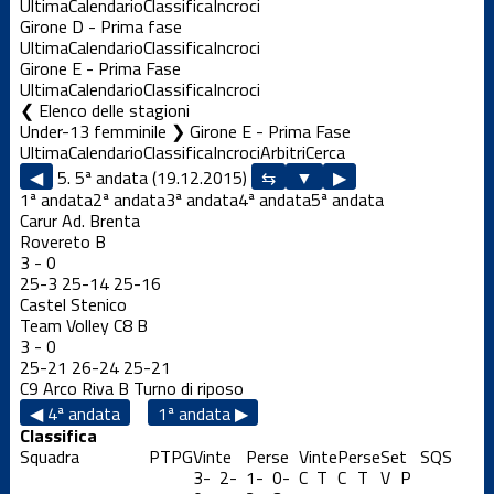
Ultima
Calendario
Classifica
Incroci
Girone D - Prima fase
Ultima
Calendario
Classifica
Incroci
Girone E - Prima Fase
Ultima
Calendario
Classifica
Incroci
Elenco delle stagioni
Under-13 femminile ❯ Girone E - Prima Fase
Ultima
Calendario
Classifica
Incroci
Arbitri
Cerca
◀
5. 5ª andata (19.12.2015)
▶
1ª andata
2ª andata
3ª andata
4ª andata
5ª andata
Carur Ad. Brenta
Rovereto B
3
-
0
25
-
3
25
-
14
25
-
16
Castel Stenico
Team Volley C8 B
3
-
0
25
-
21
26
-
24
25
-
21
C9 Arco Riva B
Turno di riposo
◀ 4ª andata
1ª andata ▶
Classifica
Squadra
PT
PG
Vinte
Perse
Vinte
Perse
Set
S
QS
3-
2-
1-
0-
C
T
C
T
V
P