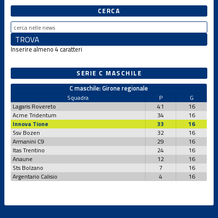
CERCA
Inserire almeno 4 caratteri
SERIE C MASCHILE
C maschile: Girone regionale
Squadra
P
G
Lagaris Rovereto
41
16
Acme Tridentum
34
16
Innova Tione
33
16
Ssv Bozen
32
16
Armanini C9
29
16
Itas Trentino
24
16
Anaune
12
16
Sts Bolzano
7
16
Argentario Calisio
4
16