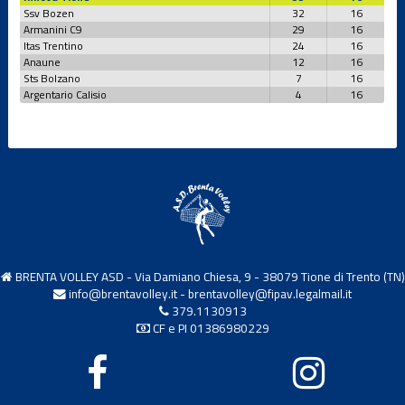
Ssv Bozen
32
16
Armanini C9
29
16
Itas Trentino
24
16
Anaune
12
16
Sts Bolzano
7
16
Argentario Calisio
4
16
BRENTA VOLLEY ASD - Via Damiano Chiesa, 9 - 38079 Tione di Trento (TN)
info@brentavolley.it
-
brentavolley@fipav.legalmail.it
379.1130913
CF e PI 01386980229