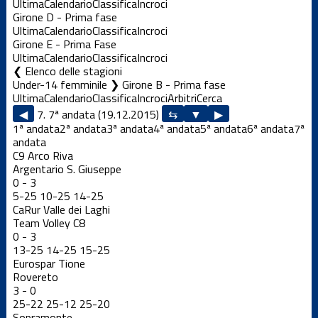
Ultima
Calendario
Classifica
Incroci
Girone D - Prima fase
Ultima
Calendario
Classifica
Incroci
Girone E - Prima Fase
Ultima
Calendario
Classifica
Incroci
Elenco delle stagioni
Under-14 femminile ❯ Girone B - Prima fase
Ultima
Calendario
Classifica
Incroci
Arbitri
Cerca
◀
7. 7ª andata (19.12.2015)
▶
1ª andata
2ª andata
3ª andata
4ª andata
5ª andata
6ª andata
7ª
andata
C9 Arco Riva
Argentario S. Giuseppe
0
-
3
5
-
25
10
-
25
14
-
25
CaRur Valle dei Laghi
Team Volley C8
0
-
3
13
-
25
14
-
25
15
-
25
Eurospar Tione
Rovereto
3
-
0
25
-
22
25
-
12
25
-
20
Sopramonte