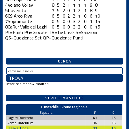
4
Volano Volley
8
5
2
1
1
1
1
9
8
5
Rovereto
7
5
2
0
1
2
1
8
9
6
C9 Arco Riva
6
5
0
2
2
1
0
6
10
7
Sopramonte
0
5
0
0
3
2
0
1
15
8
CaRur Valle dei Laghi
0
5
0
0
3
2
0
0
15
Pt=Punti
PG=Giocate
TB=Tie break
S=Sanzioni
QS=Quoziente Set
QP=Quoziente Punti
CERCA
Inserire almeno 4 caratteri
SERIE C MASCHILE
C maschile: Girone regionale
Squadra
P
G
Lagaris Rovereto
41
16
Acme Tridentum
34
16
Innova Tione
33
16