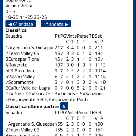
Volano Volley
0
-
3
18
-
25
11
-
25
23
-
25
◀ 6ª andata
1ª andata ▶
Classifica
Squadra
Pt
PG
Vinte
Perse
TB
Set
C
T
C
T
V
P
1
Argentario S. Giuseppe
21
7
3
4
0
0
0
21
1
2
Team Volley C8
18
7
3
3
0
1
0
19
4
3
Eurospar Tione
15
7
2
3
1
1
0
16
7
4
Rovereto
10
7
3
0
1
3
1
11
13
5
C9 Arco Riva
9
7
1
2
2
2
0
10
14
6
Volano Volley
8
7
2
1
2
2
1
11
14
7
Sopramonte
3
7
0
1
3
3
0
4
18
8
CaRur Valle dei Laghi
0
7
0
0
5
2
0
0
21
Pt=Punti
PG=Giocate
TB=Tie break
S=Sanzioni
QS=Quoziente Set
QP=Quoziente Punti
Classifica ultime partite
Squadra
Pt
PG
Vinte
Perse
TB
Set
C
T
C
T
V
P
1
Argentario S. Giuseppe
15
5
2
3
0
0
0
15
0
2
Team Volley C8
15
5
2
3
0
0
0
15
1
3
Eurospar Tione
9
5
1
2
1
1
0
10
6