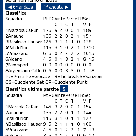
◀ 6ª andata
1ª andata ▶
Classifica
Squadra
Pt
PG
Vinte
Perse
TB
Set
C
T
C
T
V
P
1
Marzola CaRur
17
6
4
2
0
0
1
18
4
2
Anaune
13
6
2
2
0
2
1
15
7
3
Basilisco Hauser
12
6
3
1
1
1
0
13
8
4
Val di Non
11
6
3
1
0
2
1
12
10
5
Villazzano
6
6
0
2
2
2
2
10
15
6
Aldeno
4
6
0
1
3
2
1
8
15
7
Newsport
0
0
0
0
0
0
0
0
0
8
Argentario CaRur
0
6
0
0
3
3
0
1
18
Pt=Punti
PG=Giocate
TB=Tie break
S=Sanzioni
QS=Quoziente Set
QP=Quoziente Punti
Classifica ultime partite
Squadra
Pt
PG
Vinte
Perse
TB
Set
C
T
C
T
V
P
1
Marzola CaRur
14
5
3
2
0
0
1
15
4
2
Anaune
13
5
2
2
0
1
1
14
4
3
Val di Non
11
5
3
1
0
1
1
12
7
4
Basilisco Hauser
9
5
2
1
1
1
0
10
8
5
Villazzano
4
5
0
1
2
2
1
7
13
6
Aldeno
3
5
0
1
2
2
0
6
12