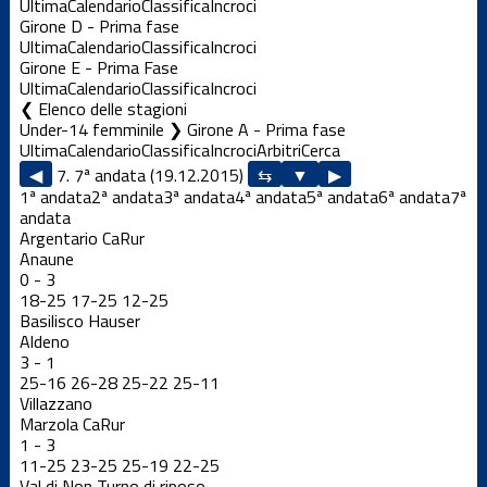
Ultima
Calendario
Classifica
Incroci
Girone D - Prima fase
Ultima
Calendario
Classifica
Incroci
Girone E - Prima Fase
Ultima
Calendario
Classifica
Incroci
Elenco delle stagioni
Under-14 femminile ❯ Girone A - Prima fase
Ultima
Calendario
Classifica
Incroci
Arbitri
Cerca
◀
7. 7ª andata (19.12.2015)
▶
1ª andata
2ª andata
3ª andata
4ª andata
5ª andata
6ª andata
7ª
andata
Argentario CaRur
Anaune
0
-
3
18
-
25
17
-
25
12
-
25
Basilisco Hauser
Aldeno
3
-
1
25
-
16
26
-
28
25
-
22
25
-
11
Villazzano
Marzola CaRur
1
-
3
11
-
25
23
-
25
25
-
19
22
-
25
Val di Non
Turno di riposo