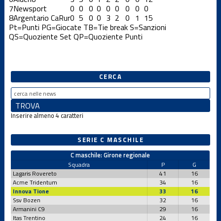
7
Newsport
0
0
0
0
0
0
0
0
0
8
Argentario CaRur
0
5
0
0
3
2
0
1
15
Pt=Punti
PG=Giocate
TB=Tie break
S=Sanzioni
QS=Quoziente Set
QP=Quoziente Punti
CERCA
Inserire almeno 4 caratteri
SERIE C MASCHILE
C maschile: Girone regionale
Squadra
P
G
Lagaris Rovereto
41
16
Acme Tridentum
34
16
Innova Tione
33
16
Ssv Bozen
32
16
Armanini C9
29
16
Itas Trentino
24
16