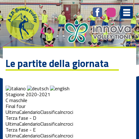
Le partite della giornata
Stagione 2020-2021
C maschile
Final four
Ultima
Calendario
Classifica
Incroci
Terza fase - D
Ultima
Calendario
Classifica
Incroci
Terza fase - E
Ultima
Calendario
Classifica
Incroci