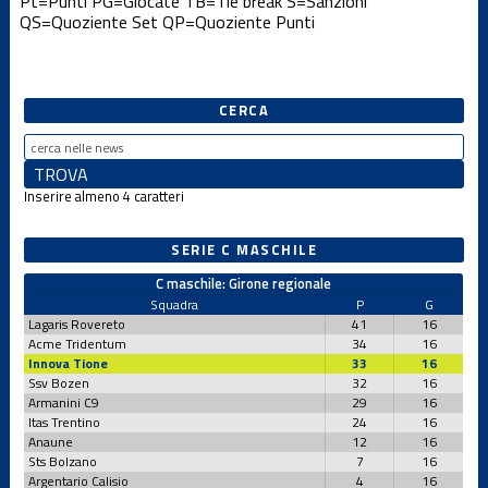
Pt=Punti
PG=Giocate
TB=Tie break
S=Sanzioni
QS=Quoziente Set
QP=Quoziente Punti
CERCA
Inserire almeno 4 caratteri
SERIE C MASCHILE
C maschile: Girone regionale
Squadra
P
G
Lagaris Rovereto
41
16
Acme Tridentum
34
16
Innova Tione
33
16
Ssv Bozen
32
16
Armanini C9
29
16
Itas Trentino
24
16
Anaune
12
16
Sts Bolzano
7
16
Argentario Calisio
4
16