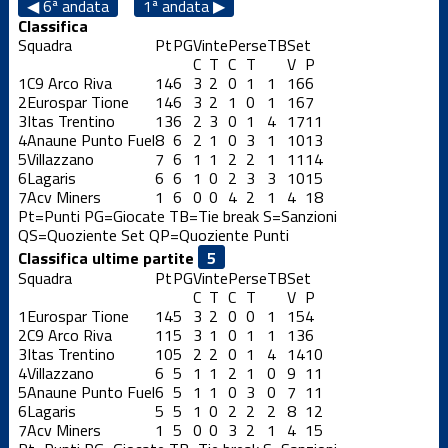
◀ 6ª andata
1ª andata ▶
Classifica
Squadra
Pt
PG
Vinte
Perse
TB
Set
C
T
C
T
V
P
1
C9 Arco Riva
14
6
3
2
0
1
1
16
6
2
Eurospar Tione
14
6
3
2
1
0
1
16
7
3
Itas Trentino
13
6
2
3
0
1
4
17
11
4
Anaune Punto Fuel
8
6
2
1
0
3
1
10
13
5
Villazzano
7
6
1
1
2
2
1
11
14
6
Lagaris
6
6
1
0
2
3
3
10
15
7
Acv Miners
1
6
0
0
4
2
1
4
18
Pt=Punti
PG=Giocate
TB=Tie break
S=Sanzioni
QS=Quoziente Set
QP=Quoziente Punti
Classifica ultime partite
Squadra
Pt
PG
Vinte
Perse
TB
Set
C
T
C
T
V
P
1
Eurospar Tione
14
5
3
2
0
0
1
15
4
2
C9 Arco Riva
11
5
3
1
0
1
1
13
6
3
Itas Trentino
10
5
2
2
0
1
4
14
10
4
Villazzano
6
5
1
1
2
1
0
9
11
5
Anaune Punto Fuel
6
5
1
1
0
3
0
7
11
6
Lagaris
5
5
1
0
2
2
2
8
12
7
Acv Miners
1
5
0
0
3
2
1
4
15