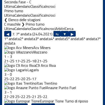
Seconda fase - C
Ultima
Calendario
Classifica
Incroci
Primo turno
Ultima
Calendario
Classifica
Incroci
Elenco delle stagioni
C maschile ❯ Primo turno
Ultima
Calendario
Classifica
Incroci
Arbitri
Cerca
◀
7. 7ª andata (24.04.2021)
▶
1ª andata
2ª andata
3ª andata
4ª andata
5ª andata
6ª andata
7ª
andata
Acv Miners
Villazzano
1
-
3
21
-
25
17
-
25
25
-
18
21
-
25
C9 Arco Riva
Lagaris
3
-
0
25
-
22
25
-
20
25
-
17
Itas Trentino
Anaune Punto Fuel
3
-
1
27
-
29
25
-
22
25
-
21
25
-
22
Eurospar Tione
Turno di riposo