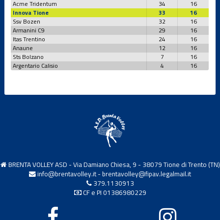
Acme Tridentum
34
16
Innova Tione
33
16
Ssv Bozen
32
16
Armanini C9
29
16
Itas Trentino
24
16
Anaune
12
16
Sts Bolzano
7
16
Argentario Calisio
4
16
BRENTA VOLLEY ASD - Via Damiano Chiesa, 9 - 38079 Tione di Trento (TN)
info@brentavolley.it
-
brentavolley@fipav.legalmail.it
379.1130913
CF e PI 01386980229