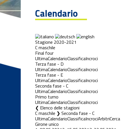
Calendario
Stagione 2020-2021
C maschile
Final four
Ultima
Calendario
Classifica
Incroci
Terza fase - D
Ultima
Calendario
Classifica
Incroci
Terza fase - E
Ultima
Calendario
Classifica
Incroci
Seconda fase - C
Ultima
Calendario
Classifica
Incroci
Primo turno
Ultima
Calendario
Classifica
Incroci
Elenco delle stagioni
C maschile ❯ Seconda fase - C
Ultima
Calendario
Classifica
Incroci
Arbitri
Cerca
Girone unico