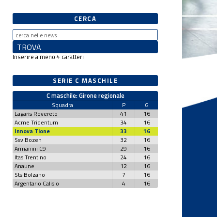
CERCA
Inserire almeno 4 caratteri
SERIE C MASCHILE
C maschile: Girone regionale
Squadra
P
G
Lagaris Rovereto
41
16
Acme Tridentum
34
16
Innova Tione
33
16
Ssv Bozen
32
16
Armanini C9
29
16
Itas Trentino
24
16
Anaune
12
16
Sts Bolzano
7
16
Argentario Calisio
4
16