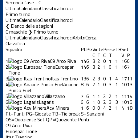
Seconda fase - C
Ultima
Calendario
Classifica
Incroci
Primo turno
Ultima
Calendario
Classifica
Incroci
Elenco delle stagioni
C maschile ❯ Primo turno
Ultima
Calendario
Classifica
Incroci
Arbitri
Cerca
Classifica
Squadra
Pt
PG
Vinte
Perse
TB
Set
C
T
C
T
V
P
1
C9 Arco Riva
14
6
3
2
0
1
1
16
6
2
Eurospar
14
6
3
2
1
0
1
16
7
Tione
3
Itas Trentino
13
6
2
3
0
1
4
17
11
4
Anaune
8
6
2
1
0
3
1
10
13
Punto Fuel
5
Villazzano
7
6
1
1
2
2
1
11
14
6
Lagaris
6
6
1
0
2
3
3
10
15
7
Acv Miners
1
6
0
0
4
2
1
4
18
Pt=Punti
PG=Giocate
TB=Tie break
S=Sanzioni
QS=Quoziente Set
QP=Quoziente Punti
C9 Arco Riva
Eurospar Tione
Itas Trentino