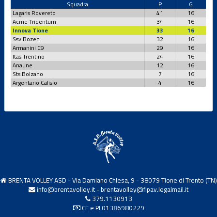
Squadra
P
G
Lagaris Rovereto
41
16
Acme Tridentum
34
16
Innova Tione
33
16
Ssv Bozen
32
16
Armanini C9
29
16
Itas Trentino
24
16
Anaune
12
16
Sts Bolzano
7
16
Argentario Calisio
4
16
BRENTA VOLLEY ASD - Via Damiano Chiesa, 9 - 38079 Tione di Trento (TN)
info@brentavolley.it
-
brentavolley@fipav.legalmail.it
379.1130913
CF e PI 01386980229