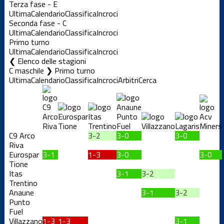
Terza fase - E
Ultima
Calendario
Classifica
Incroci
Seconda fase - C
Ultima
Calendario
Classifica
Incroci
Primo turno
Ultima
Calendario
Classifica
Incroci
Elenco delle stagioni
C maschile ❯ Primo turno
Ultima
Calendario
Classifica
Incroci
Arbitri
Cerca
C9 Arco
3-2
3-0
3-0
Riva
Eurospar
3-1
1-3
3-0
3-0
Tione
Itas
3-1
3-2
Trentino
Anaune
3-1
3-2
Punto
Fuel
Villazzano
1-3
1-3
3-1