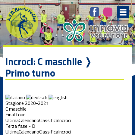
Incroci: C maschile ❭
Primo turno
Stagione 2020-2021
C maschile
Final four
Ultima
Calendario
Classifica
Incroci
Terza fase - D
Ultima
Calendario
Classifica
Incroci