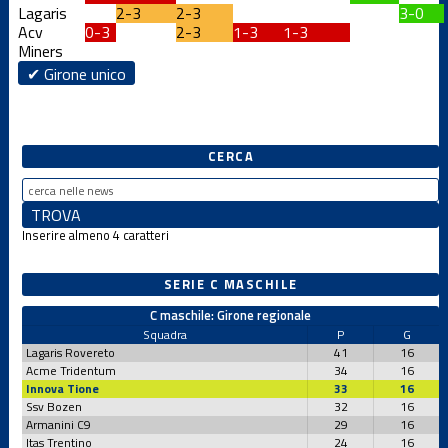
Lagaris
2-3
2-3
3-0
Acv
0-3
2-3
1-3
1-3
Miners
✔ Girone unico
CERCA
Inserire almeno 4 caratteri
SERIE C MASCHILE
C maschile: Girone regionale
Squadra
P
G
Lagaris Rovereto
41
16
Acme Tridentum
34
16
Innova Tione
33
16
Ssv Bozen
32
16
Armanini C9
29
16
Itas Trentino
24
16