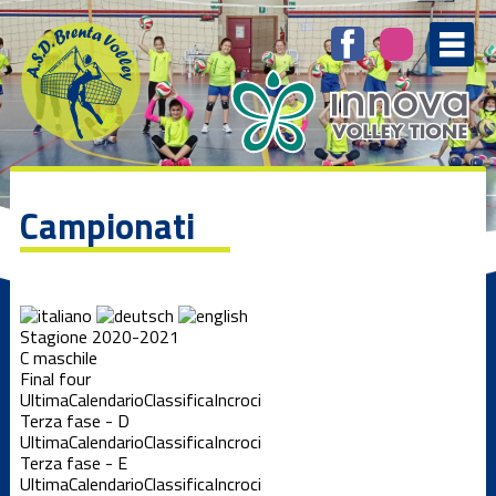
Campionati
Stagione 2020-2021
C maschile
Final four
Ultima
Calendario
Classifica
Incroci
Terza fase - D
Ultima
Calendario
Classifica
Incroci
Terza fase - E
Ultima
Calendario
Classifica
Incroci