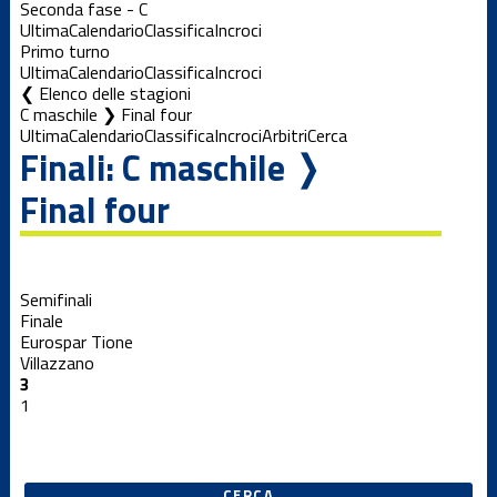
Seconda fase - C
Ultima
Calendario
Classifica
Incroci
Primo turno
Ultima
Calendario
Classifica
Incroci
Elenco delle stagioni
C maschile ❯ Final four
Ultima
Calendario
Classifica
Incroci
Arbitri
Cerca
Finali: C maschile ❭
Final four
Semifinali
Finale
Eurospar Tione
Villazzano
3
1
CERCA