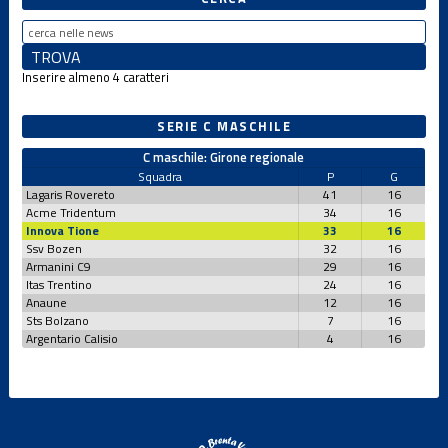
Inserire almeno 4 caratteri
SERIE C MASCHILE
C maschile: Girone regionale
Squadra
P
G
Lagaris Rovereto
41
16
Acme Tridentum
34
16
Innova Tione
33
16
Ssv Bozen
32
16
Armanini C9
29
16
Itas Trentino
24
16
Anaune
12
16
Sts Bolzano
7
16
Argentario Calisio
4
16