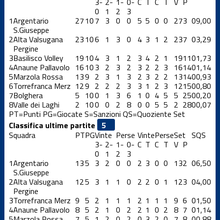
3-
2-
1-
0-
C
T
C
T
V
P
0
1
2
3
1
Argentario
27
10
7
3
0
0
5
5
0
0
27
3
0
9,00
S.Giuseppe
2
Alta Valsugana
23
10
6
1
3
0
4
3
1
2
23
7
0
3,29
Pergine
3
Basilisco Volley
19
10
4
3
1
2
3
4
2
1
19
11
0
1,73
4
Anaune Pallavolo
16
10
3
2
3
2
3
2
2
3
16
14
0
1,14
5
Marzola Rossa
13
9
2
3
1
3
2
3
2
2
13
14
0
0,93
6
Torrefranca Merz
12
9
2
2
2
3
3
1
2
3
12
15
0
0,80
7
Bolghera
5
10
0
1
3
6
1
0
4
5
5
25
0
0,20
8
Valle dei Laghi
2
10
0
0
2
8
0
0
5
5
2
28
0
0,07
PT=Punti
PG=Giocate
S=Sanzioni
QS=Quoziente Set
Classifica ultime partite
Squadra
PT
PG
Vinte
Perse
Vinte
Perse
Set
S
QS
3-
2-
1-
0-
C
T
C
T
V
P
0
1
2
3
1
Argentario
13
5
3
2
0
0
2
3
0
0
13
2
0
6,50
S.Giuseppe
2
Alta Valsugana
12
5
3
1
1
0
2
2
0
1
12
3
0
4,00
Pergine
3
Torrefranca Merz
9
5
2
1
1
1
2
1
1
1
9
6
0
1,50
4
Anaune Pallavolo
8
5
2
1
0
2
2
1
0
2
8
7
0
1,14
5
Marzola Rossa
7
5
1
2
0
2
0
3
2
0
7
8
0
0,88