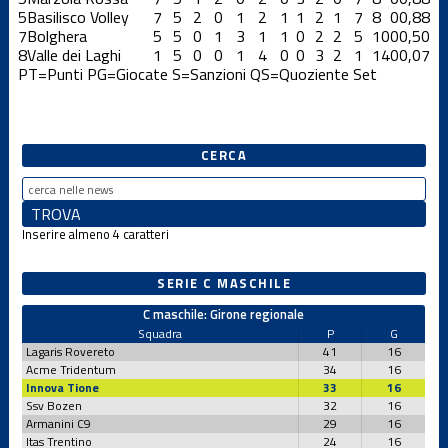
5
Basilisco Volley
7
5
2
0
1
2
1
1
2
1
7
8
0
0,88
7
Bolghera
5
5
0
1
3
1
1
0
2
2
5
10
0
0,50
8
Valle dei Laghi
1
5
0
0
1
4
0
0
3
2
1
14
0
0,07
PT=Punti
PG=Giocate
S=Sanzioni
QS=Quoziente Set
CERCA
Inserire almeno 4 caratteri
SERIE C MASCHILE
C maschile: Girone regionale
Squadra
P
G
Lagaris Rovereto
41
16
Acme Tridentum
34
16
Innova Tione
33
16
Ssv Bozen
32
16
Armanini C9
29
16
Itas Trentino
24
16