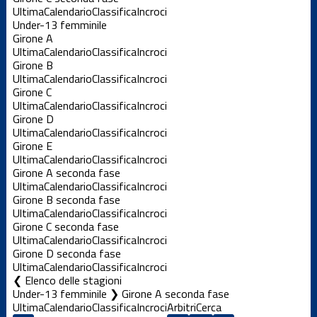
Ultima
Calendario
Classifica
Incroci
Under-13 femminile
Girone A
Ultima
Calendario
Classifica
Incroci
Girone B
Ultima
Calendario
Classifica
Incroci
Girone C
Ultima
Calendario
Classifica
Incroci
Girone D
Ultima
Calendario
Classifica
Incroci
Girone E
Ultima
Calendario
Classifica
Incroci
Girone A seconda fase
Ultima
Calendario
Classifica
Incroci
Girone B seconda fase
Ultima
Calendario
Classifica
Incroci
Girone C seconda fase
Ultima
Calendario
Classifica
Incroci
Girone D seconda fase
Ultima
Calendario
Classifica
Incroci
Elenco delle stagioni
Under-13 femminile ❯ Girone A seconda fase
Ultima
Calendario
Classifica
Incroci
Arbitri
Cerca