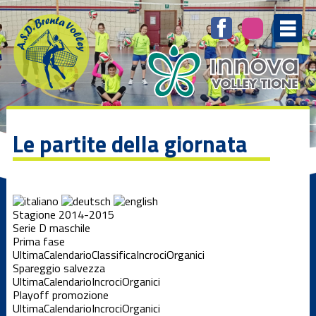
Le partite della giornata
Stagione 2014-2015
Serie D maschile
Prima fase
Ultima
Calendario
Classifica
Incroci
Organici
Spareggio salvezza
Ultima
Calendario
Incroci
Organici
Playoff promozione
Ultima
Calendario
Incroci
Organici