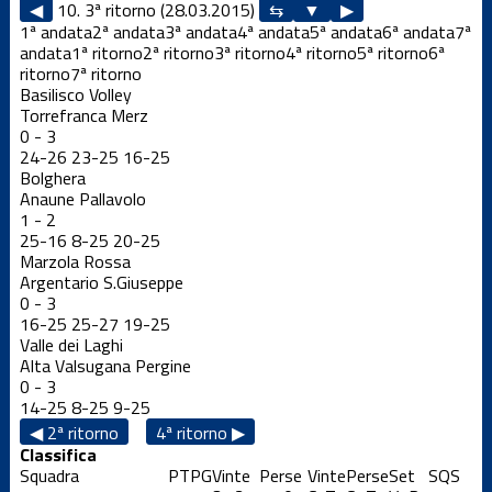
◀
10. 3ª ritorno (28.03.2015)
▶
1ª andata
2ª andata
3ª andata
4ª andata
5ª andata
6ª andata
7ª
andata
1ª ritorno
2ª ritorno
3ª ritorno
4ª ritorno
5ª ritorno
6ª
ritorno
7ª ritorno
Basilisco Volley
Torrefranca Merz
0
-
3
24
-
26
23
-
25
16
-
25
Bolghera
Anaune Pallavolo
1
-
2
25
-
16
8
-
25
20
-
25
Marzola Rossa
Argentario S.Giuseppe
0
-
3
16
-
25
25
-
27
19
-
25
Valle dei Laghi
Alta Valsugana Pergine
0
-
3
14
-
25
8
-
25
9
-
25
◀ 2ª ritorno
4ª ritorno ▶
Classifica
Squadra
PT
PG
Vinte
Perse
Vinte
Perse
Set
S
QS