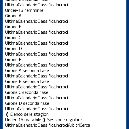
Ultima
Calendario
Classifica
Incroci
Under-13 femminile
Girone A
Ultima
Calendario
Classifica
Incroci
Girone B
Ultima
Calendario
Classifica
Incroci
Girone C
Ultima
Calendario
Classifica
Incroci
Girone D
Ultima
Calendario
Classifica
Incroci
Girone E
Ultima
Calendario
Classifica
Incroci
Girone A seconda fase
Ultima
Calendario
Classifica
Incroci
Girone B seconda fase
Ultima
Calendario
Classifica
Incroci
Girone C seconda fase
Ultima
Calendario
Classifica
Incroci
Girone D seconda fase
Ultima
Calendario
Classifica
Incroci
Elenco delle stagioni
Under-15 maschile ❯ Sessione regolare
Ultima
Calendario
Classifica
Incroci
Arbitri
Cerca