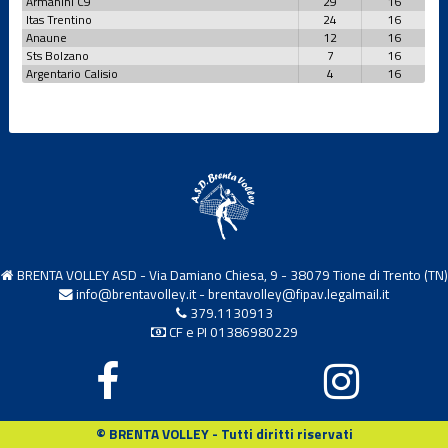
Armanini C9
29
16
Itas Trentino
24
16
Anaune
12
16
Sts Bolzano
7
16
Argentario Calisio
4
16
BRENTA VOLLEY ASD - Via Damiano Chiesa, 9 - 38079 Tione di Trento (TN)
info@brentavolley.it
-
brentavolley@fipav.legalmail.it
379.1130913
CF e PI 01386980229
© BRENTA VOLLEY - Tutti diritti riservati