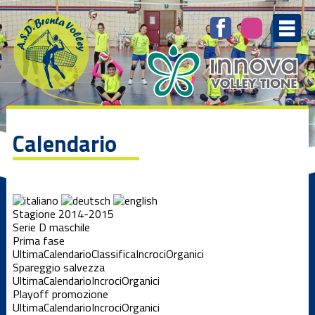
Calendario
Stagione 2014-2015
Serie D maschile
Prima fase
Ultima
Calendario
Classifica
Incroci
Organici
Spareggio salvezza
Ultima
Calendario
Incroci
Organici
Playoff promozione
Ultima
Calendario
Incroci
Organici