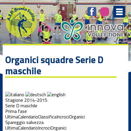
Organici squadre Serie D
maschile
Stagione 2014-2015
Serie D maschile
Prima fase
Ultima
Calendario
Classifica
Incroci
Organici
Spareggio salvezza
Ultima
Calendario
Incroci
Organici