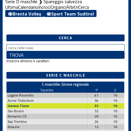
Serie D maschile ❯ Spareggio salvezza
Ultima
Calendario
Incroci
Organici
Arbitri
Cerca
Brenta Volley
Sport Team Sudtirol
CERCA
Inserire almeno 4 caratteri
SERIE C MASCHILE
C maschile: Girone regionale
Squadra
P
G
Lagaris Rovereto
41
16
Acme Tridentum
34
16
Innova Tione
33
16
Ssv Bozen
32
16
Armanini C9
29
16
Itas Trentino
24
16
Anaune
12
16