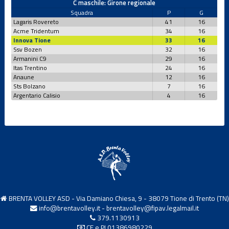
C maschile: Girone regionale
Squadra
P
G
Lagaris Rovereto
41
16
Acme Tridentum
34
16
Innova Tione
33
16
Ssv Bozen
32
16
Armanini C9
29
16
Itas Trentino
24
16
Anaune
12
16
Sts Bolzano
7
16
Argentario Calisio
4
16
BRENTA VOLLEY ASD - Via Damiano Chiesa, 9 - 38079 Tione di Trento (TN)
info@brentavolley.it
-
brentavolley@fipav.legalmail.it
379.1130913
CF e PI 01386980229