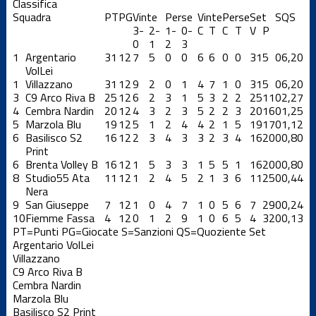
Classifica
Squadra
PT
PG
Vinte
Perse
Vinte
Perse
Set
S
QS
3-
2-
1-
0-
C
T
C
T
V
P
0
1
2
3
1
Argentario
31
12
7
5
0
0
6
6
0
0
31
5
0
6,20
VolLei
1
Villazzano
31
12
9
2
0
1
4
7
1
0
31
5
0
6,20
3
C9 Arco Riva B
25
12
6
2
3
1
5
3
2
2
25
11
0
2,27
4
Cembra Nardin
20
12
4
3
2
3
5
2
2
3
20
16
0
1,25
5
Marzola Blu
19
12
5
1
2
4
4
2
1
5
19
17
0
1,12
6
Basilisco S2
16
12
2
3
4
3
3
2
3
4
16
20
0
0,80
Print
6
Brenta Volley B
16
12
1
5
3
3
1
5
5
1
16
20
0
0,80
8
Studio55 Ata
11
12
1
2
4
5
2
1
3
6
11
25
0
0,44
Nera
9
San Giuseppe
7
12
1
0
4
7
1
0
5
6
7
29
0
0,24
10
Fiemme Fassa
4
12
0
1
2
9
1
0
6
5
4
32
0
0,13
PT=Punti
PG=Giocate
S=Sanzioni
QS=Quoziente Set
Argentario VolLei
Villazzano
C9 Arco Riva B
Cembra Nardin
Marzola Blu
Basilisco S2 Print