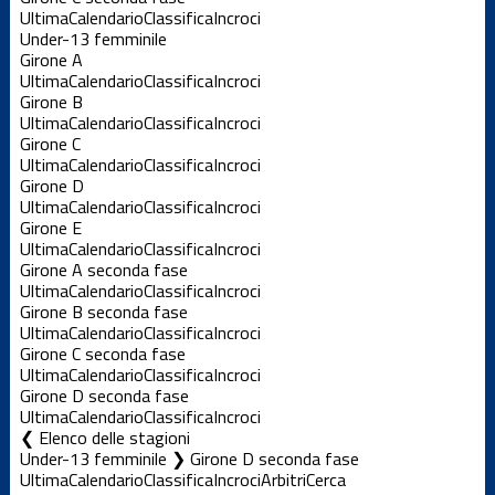
Ultima
Calendario
Classifica
Incroci
Under-13 femminile
Girone A
Ultima
Calendario
Classifica
Incroci
Girone B
Ultima
Calendario
Classifica
Incroci
Girone C
Ultima
Calendario
Classifica
Incroci
Girone D
Ultima
Calendario
Classifica
Incroci
Girone E
Ultima
Calendario
Classifica
Incroci
Girone A seconda fase
Ultima
Calendario
Classifica
Incroci
Girone B seconda fase
Ultima
Calendario
Classifica
Incroci
Girone C seconda fase
Ultima
Calendario
Classifica
Incroci
Girone D seconda fase
Ultima
Calendario
Classifica
Incroci
Elenco delle stagioni
Under-13 femminile ❯ Girone D seconda fase
Ultima
Calendario
Classifica
Incroci
Arbitri
Cerca