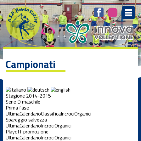
Campionati
Stagione 2014-2015
Serie D maschile
Prima fase
Ultima
Calendario
Classifica
Incroci
Organici
Spareggio salvezza
Ultima
Calendario
Incroci
Organici
Playoff promozione
Ultima
Calendario
Incroci
Organici