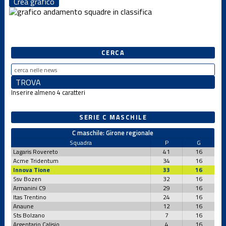
Crea grafico
CERCA
Inserire almeno 4 caratteri
SERIE C MASCHILE
C maschile: Girone regionale
Squadra
P
G
Lagaris Rovereto
41
16
Acme Tridentum
34
16
Innova Tione
33
16
Ssv Bozen
32
16
Armanini C9
29
16
Itas Trentino
24
16
Anaune
12
16
Sts Bolzano
7
16
Argentario Calisio
4
16