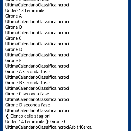
Ultima
Calendario
Classifica
Incroci
Under-13 femminile
Girone A
Ultima
Calendario
Classifica
Incroci
Girone B
Ultima
Calendario
Classifica
Incroci
Girone C
Ultima
Calendario
Classifica
Incroci
Girone D
Ultima
Calendario
Classifica
Incroci
Girone E
Ultima
Calendario
Classifica
Incroci
Girone A seconda fase
Ultima
Calendario
Classifica
Incroci
Girone B seconda fase
Ultima
Calendario
Classifica
Incroci
Girone C seconda fase
Ultima
Calendario
Classifica
Incroci
Girone D seconda fase
Ultima
Calendario
Classifica
Incroci
Elenco delle stagioni
Under-14 femminile ❯ Girone C
Ultima
Calendario
Classifica
Incroci
Arbitri
Cerca