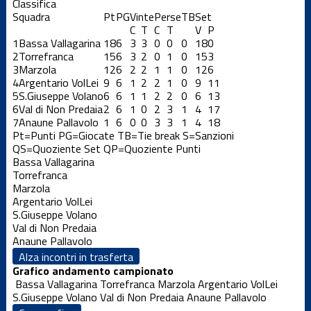
Classifica
Squadra
Pt
PG
Vinte
Perse
TB
Set
C
T
C
T
V
P
1
Bassa Vallagarina
18
6
3
3
0
0
0
18
0
2
Torrefranca
15
6
3
2
0
1
0
15
3
3
Marzola
12
6
2
2
1
1
0
12
6
4
Argentario VolLei
9
6
1
2
2
1
0
9
11
5
S.Giuseppe Volano
6
6
1
1
2
2
0
6
13
6
Val di Non Predaia
2
6
1
0
2
3
1
4
17
7
Anaune Pallavolo
1
6
0
0
3
3
1
4
18
Pt=Punti
PG=Giocate
TB=Tie break
S=Sanzioni
QS=Quoziente Set
QP=Quoziente Punti
Bassa Vallagarina
Torrefranca
Marzola
Argentario VolLei
S.Giuseppe Volano
Val di Non Predaia
Anaune Pallavolo
Alza incontri in trasferta
Grafico andamento campionato
Bassa Vallagarina
Torrefranca
Marzola
Argentario VolLei
S.Giuseppe Volano
Val di Non Predaia
Anaune Pallavolo