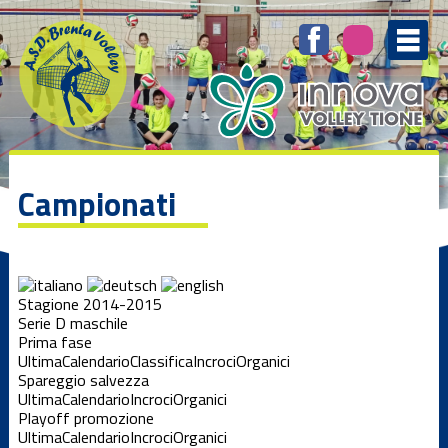
Campionati
Stagione 2014-2015
Serie D maschile
Prima fase
Ultima
Calendario
Classifica
Incroci
Organici
Spareggio salvezza
Ultima
Calendario
Incroci
Organici
Playoff promozione
Ultima
Calendario
Incroci
Organici