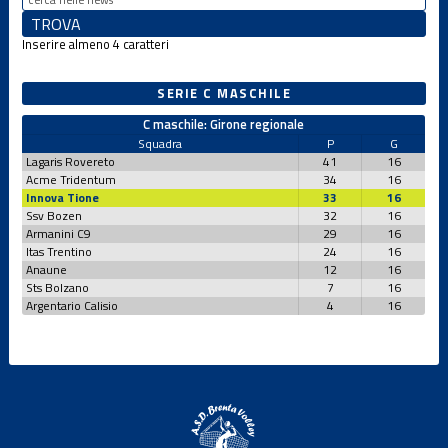
Inserire almeno 4 caratteri
SERIE C MASCHILE
C maschile: Girone regionale
Squadra
P
G
Lagaris Rovereto
41
16
Acme Tridentum
34
16
Innova Tione
33
16
Ssv Bozen
32
16
Armanini C9
29
16
Itas Trentino
24
16
Anaune
12
16
Sts Bolzano
7
16
Argentario Calisio
4
16