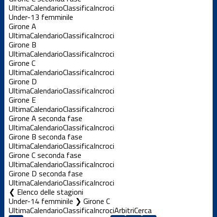
Ultima
Calendario
Classifica
Incroci
Under-13 femminile
Girone A
Ultima
Calendario
Classifica
Incroci
Girone B
Ultima
Calendario
Classifica
Incroci
Girone C
Ultima
Calendario
Classifica
Incroci
Girone D
Ultima
Calendario
Classifica
Incroci
Girone E
Ultima
Calendario
Classifica
Incroci
Girone A seconda fase
Ultima
Calendario
Classifica
Incroci
Girone B seconda fase
Ultima
Calendario
Classifica
Incroci
Girone C seconda fase
Ultima
Calendario
Classifica
Incroci
Girone D seconda fase
Ultima
Calendario
Classifica
Incroci
Elenco delle stagioni
Under-14 femminile ❯ Girone C
Ultima
Calendario
Classifica
Incroci
Arbitri
Cerca