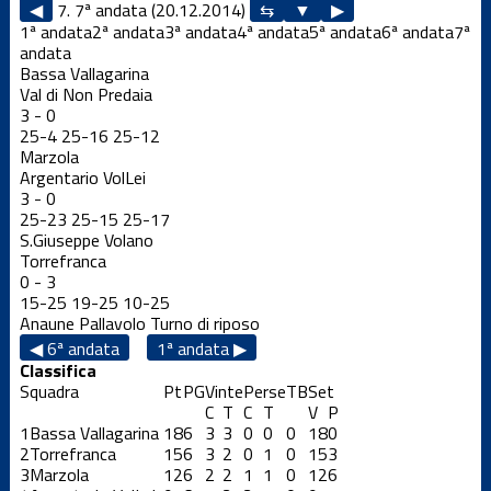
◀
7. 7ª andata (20.12.2014)
▶
1ª andata
2ª andata
3ª andata
4ª andata
5ª andata
6ª andata
7ª
andata
Bassa Vallagarina
Val di Non Predaia
3
-
0
25
-
4
25
-
16
25
-
12
Marzola
Argentario VolLei
3
-
0
25
-
23
25
-
15
25
-
17
S.Giuseppe Volano
Torrefranca
0
-
3
15
-
25
19
-
25
10
-
25
Anaune Pallavolo
Turno di riposo
◀ 6ª andata
1ª andata ▶
Classifica
Squadra
Pt
PG
Vinte
Perse
TB
Set
C
T
C
T
V
P
1
Bassa Vallagarina
18
6
3
3
0
0
0
18
0
2
Torrefranca
15
6
3
2
0
1
0
15
3
3
Marzola
12
6
2
2
1
1
0
12
6