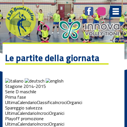
Le partite della giornata
Stagione 2014-2015
Serie D maschile
Prima fase
Ultima
Calendario
Classifica
Incroci
Organici
Spareggio salvezza
Ultima
Calendario
Incroci
Organici
Playoff promozione
Ultima
Calendario
Incroci
Organici