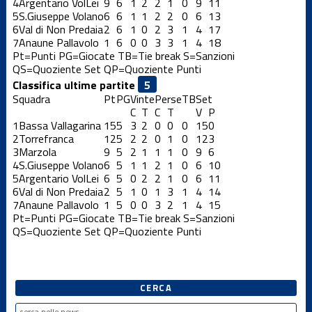
4
Argentario VolLei
9
6
1
2
2
1
0
9
11
5
S.Giuseppe Volano
6
6
1
1
2
2
0
6
13
6
Val di Non Predaia
2
6
1
0
2
3
1
4
17
7
Anaune Pallavolo
1
6
0
0
3
3
1
4
18
Pt=Punti
PG=Giocate
TB=Tie break
S=Sanzioni
QS=Quoziente Set
QP=Quoziente Punti
Classifica ultime partite
Squadra
Pt
PG
Vinte
Perse
TB
Set
C
T
C
T
V
P
1
Bassa Vallagarina
15
5
3
2
0
0
0
15
0
2
Torrefranca
12
5
2
2
0
1
0
12
3
3
Marzola
9
5
2
1
1
1
0
9
6
4
S.Giuseppe Volano
6
5
1
1
2
1
0
6
10
5
Argentario VolLei
6
5
0
2
2
1
0
6
11
6
Val di Non Predaia
2
5
1
0
1
3
1
4
14
7
Anaune Pallavolo
1
5
0
0
3
2
1
4
15
Pt=Punti
PG=Giocate
TB=Tie break
S=Sanzioni
QS=Quoziente Set
QP=Quoziente Punti
CERCA