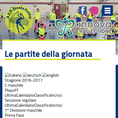
Le partite della giornata
Stagione 2016-2017
C maschile
Playoff
Ultima
Calendario
Classifica
Incroci
Sessione regolare
Ultima
Calendario
Classifica
Incroci
1ª Divisione maschile
Prima fase