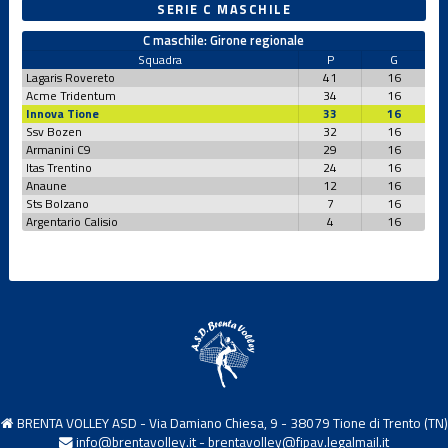
SERIE C MASCHILE
C maschile: Girone regionale
Squadra
P
G
Lagaris Rovereto
41
16
Acme Tridentum
34
16
Innova Tione
33
16
Ssv Bozen
32
16
Armanini C9
29
16
Itas Trentino
24
16
Anaune
12
16
Sts Bolzano
7
16
Argentario Calisio
4
16
BRENTA VOLLEY ASD - Via Damiano Chiesa, 9 - 38079 Tione di Trento (TN)
info@brentavolley.it
-
brentavolley@fipav.legalmail.it