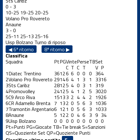
Sts Caribz
0
-
3
10
-
25
19
-
25
20
-
25
Volano Pro Rovereto
Anaune
3
-
0
25
-
11
25
-
13
25
-
16
Uisp Bolzano
Turno di riposo
◀ 6ª ritorno
8ª ritorno ▶
Classifica
Squadra
Pt
PG
Vinte
Perse
TB
Set
C
T
C
T
V
P
1
Diatec Trentino
36
12
6
6
0
0
0
36
4
2
Volano Pro Rovereto
29
14
6
4
1
3
1
33
16
3
Sts Caribz
28
12
5
4
0
3
1
31
9
4
Promovolley
24
12
5
4
1
2
5
30
20
5
C9 Arco Riva
15
13
3
2
4
4
2
19
26
6
CR Adamello Brenta
7
13
2
0
5
6
3
10
36
7
Tramontin Argentario
6
12
1
0
5
6
3
10
33
8
Anaune
5
12
2
0
4
6
3
9
34
9
Uisp Bolzano
0
0
0
0
0
0
0
0
0
Pt=Punti
PG=Giocate
TB=Tie break
S=Sanzioni
QS=Quoziente Set
QP=Quoziente Punti
Classifica ultime partite