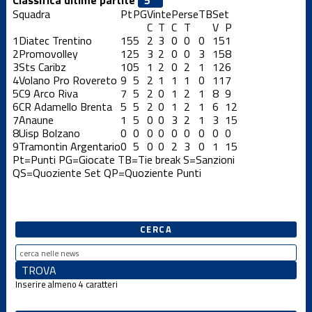
Squadra
Pt
PG
Vinte
Perse
TB
Set
C
T
C
T
V
P
1
Diatec Trentino
15
5
2
3
0
0
0
15
1
2
Promovolley
12
5
3
2
0
0
3
15
8
3
Sts Caribz
10
5
1
2
0
2
1
12
6
4
Volano Pro Rovereto
9
5
2
1
1
1
0
11
7
5
C9 Arco Riva
7
5
2
0
1
2
1
8
9
6
CR Adamello Brenta
5
5
2
0
1
2
1
6
12
7
Anaune
1
5
0
0
3
2
1
3
15
8
Uisp Bolzano
0
0
0
0
0
0
0
0
0
9
Tramontin Argentario
0
5
0
0
2
3
0
1
15
Pt=Punti
PG=Giocate
TB=Tie break
S=Sanzioni
QS=Quoziente Set
QP=Quoziente Punti
CERCA
Inserire almeno 4 caratteri