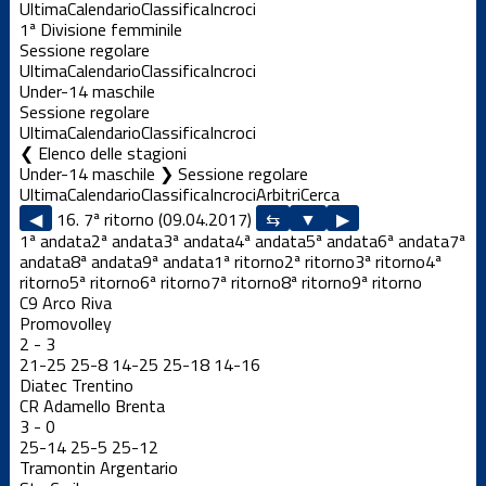
Ultima
Calendario
Classifica
Incroci
1ª Divisione femminile
Sessione regolare
Ultima
Calendario
Classifica
Incroci
Under-14 maschile
Sessione regolare
Ultima
Calendario
Classifica
Incroci
Elenco delle stagioni
Under-14 maschile ❯ Sessione regolare
Ultima
Calendario
Classifica
Incroci
Arbitri
Cerca
◀
16. 7ª ritorno (09.04.2017)
▶
1ª andata
2ª andata
3ª andata
4ª andata
5ª andata
6ª andata
7ª
andata
8ª andata
9ª andata
1ª ritorno
2ª ritorno
3ª ritorno
4ª
ritorno
5ª ritorno
6ª ritorno
7ª ritorno
8ª ritorno
9ª ritorno
C9 Arco Riva
Promovolley
2
-
3
21
-
25
25
-
8
14
-
25
25
-
18
14
-
16
Diatec Trentino
CR Adamello Brenta
3
-
0
25
-
14
25
-
5
25
-
12
Tramontin Argentario