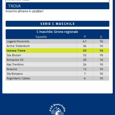
Inserire almeno 4 caratteri
SERIE C MASCHILE
C maschile: Girone regionale
Squadra
P
G
Lagaris Rovereto
41
16
Acme Tridentum
34
16
Innova Tione
33
16
Ssv Bozen
32
16
Armanini C9
29
16
Itas Trentino
24
16
Anaune
12
16
Sts Bolzano
7
16
Argentario Calisio
4
16