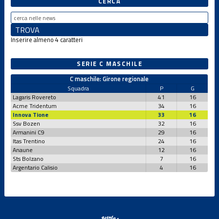
CERCA
Inserire almeno 4 caratteri
SERIE C MASCHILE
C maschile: Girone regionale
Squadra
P
G
Lagaris Rovereto
41
16
Acme Tridentum
34
16
Innova Tione
33
16
Ssv Bozen
32
16
Armanini C9
29
16
Itas Trentino
24
16
Anaune
12
16
Sts Bolzano
7
16
Argentario Calisio
4
16