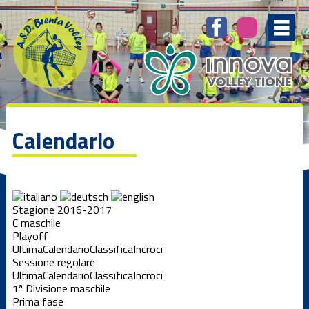
Calendario
Stagione 2016-2017
C maschile
Playoff
Ultima
Calendario
Classifica
Incroci
Sessione regolare
Ultima
Calendario
Classifica
Incroci
1ª Divisione maschile
Prima fase