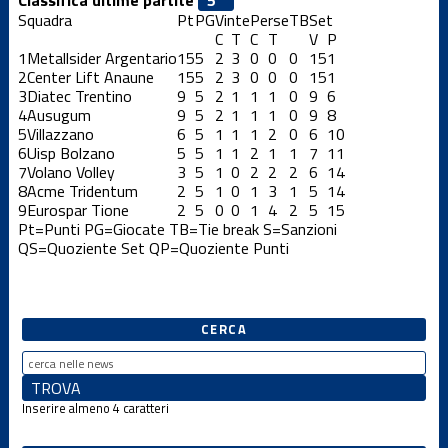
Squadra
Pt
PG
Vinte
Perse
TB
Set
C
T
C
T
V
P
1
Metallsider Argentario
15
5
2
3
0
0
0
15
1
2
Center Lift Anaune
15
5
2
3
0
0
0
15
1
3
Diatec Trentino
9
5
2
1
1
1
0
9
6
4
Ausugum
9
5
2
1
1
1
0
9
8
5
Villazzano
6
5
1
1
1
2
0
6
10
6
Uisp Bolzano
5
5
1
1
2
1
1
7
11
7
Volano Volley
3
5
1
0
2
2
2
6
14
8
Acme Tridentum
2
5
1
0
1
3
1
5
14
9
Eurospar Tione
2
5
0
0
1
4
2
5
15
Pt=Punti
PG=Giocate
TB=Tie break
S=Sanzioni
QS=Quoziente Set
QP=Quoziente Punti
CERCA
Inserire almeno 4 caratteri