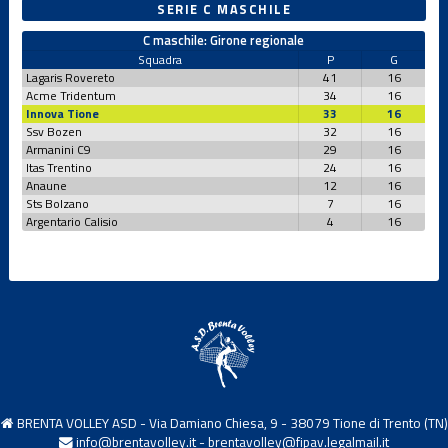
SERIE C MASCHILE
C maschile: Girone regionale
Squadra
P
G
Lagaris Rovereto
41
16
Acme Tridentum
34
16
Innova Tione
33
16
Ssv Bozen
32
16
Armanini C9
29
16
Itas Trentino
24
16
Anaune
12
16
Sts Bolzano
7
16
Argentario Calisio
4
16
BRENTA VOLLEY ASD - Via Damiano Chiesa, 9 - 38079 Tione di Trento (TN)
info@brentavolley.it
-
brentavolley@fipav.legalmail.it