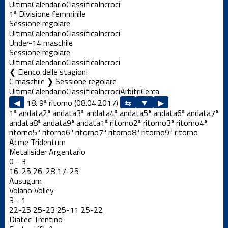
Ultima
Calendario
Classifica
Incroci
1ª Divisione femminile
Sessione regolare
Ultima
Calendario
Classifica
Incroci
Under-14 maschile
Sessione regolare
Ultima
Calendario
Classifica
Incroci
Elenco delle stagioni
C maschile ❯ Sessione regolare
Ultima
Calendario
Classifica
Incroci
Arbitri
Cerca
◀
18. 9ª ritorno (08.04.2017)
▶
1ª andata
2ª andata
3ª andata
4ª andata
5ª andata
6ª andata
7ª
andata
8ª andata
9ª andata
1ª ritorno
2ª ritorno
3ª ritorno
4ª
ritorno
5ª ritorno
6ª ritorno
7ª ritorno
8ª ritorno
9ª ritorno
Acme Tridentum
Metallsider Argentario
0
-
3
16
-
25
26
-
28
17
-
25
Ausugum
Volano Volley
3
-
1
22
-
25
25
-
23
25
-
11
25
-
22
Diatec Trentino