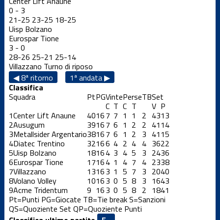
Center Lift Anaune
0
-
3
21
-
25
23
-
25
18
-
25
Uisp Bolzano
Eurospar Tione
3
-
0
28
-
26
25
-
21
25
-
14
Villazzano
Turno di riposo
◀ 8ª ritorno
1ª andata ▶
Classifica
Squadra
Pt
PG
Vinte
Perse
TB
Set
C
T
C
T
V
P
1
Center Lift Anaune
40
16
7
7
1
1
2
43
13
2
Ausugum
39
16
7
6
1
2
2
41
14
3
Metallsider Argentario
38
16
7
6
1
2
3
41
15
4
Diatec Trentino
32
16
6
4
2
4
4
36
22
5
Uisp Bolzano
18
16
4
3
4
5
3
24
36
6
Eurospar Tione
17
16
4
1
4
7
4
23
38
7
Villazzano
13
16
3
1
5
7
3
20
40
8
Volano Volley
10
16
3
0
5
8
3
16
43
9
Acme Tridentum
9
16
3
0
5
8
2
18
41
Pt=Punti
PG=Giocate
TB=Tie break
S=Sanzioni
QS=Quoziente Set
QP=Quoziente Punti
Classifica ultime partite