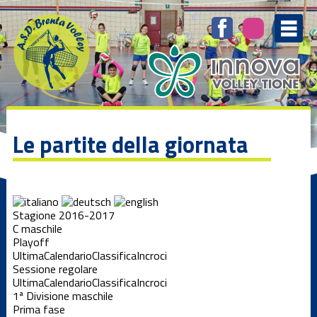
Le partite della giornata
Stagione 2016-2017
C maschile
Playoff
Ultima
Calendario
Classifica
Incroci
Sessione regolare
Ultima
Calendario
Classifica
Incroci
1ª Divisione maschile
Prima fase