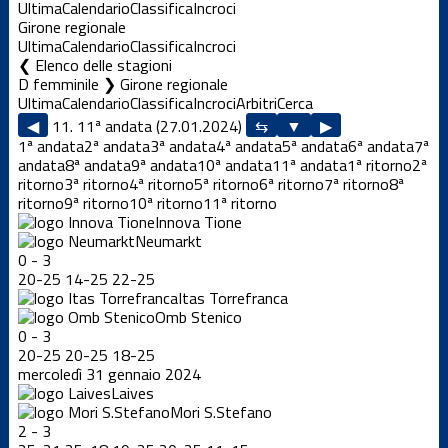
Ultima
Calendario
Classifica
Incroci
Girone regionale
Ultima
Calendario
Classifica
Incroci
Elenco delle stagioni
D femminile ❯ Girone regionale
Ultima
Calendario
Classifica
Incroci
Arbitri
Cerca
◀
11. 11ª andata (27.01.2024)
▶
1ª andata
2ª andata
3ª andata
4ª andata
5ª andata
6ª andata
7ª
andata
8ª andata
9ª andata
10ª andata
11ª andata
1ª ritorno
2ª
ritorno
3ª ritorno
4ª ritorno
5ª ritorno
6ª ritorno
7ª ritorno
8ª
ritorno
9ª ritorno
10ª ritorno
11ª ritorno
Innova Tione
Neumarkt
0
-
3
20
-
25
14
-
25
22
-
25
Itas Torrefranca
Omb Stenico
0
-
3
20
-
25
20
-
25
18
-
25
mercoledì 31 gennaio 2024
Laives
Mori S.Stefano
2
-
3