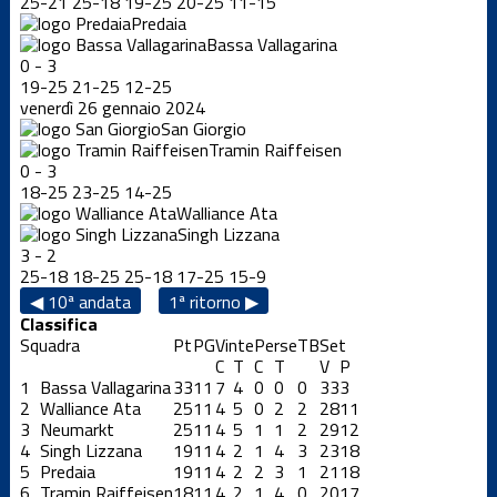
25
-
21
25
-
18
19
-
25
20
-
25
11
-
15
Predaia
Bassa Vallagarina
0
-
3
19
-
25
21
-
25
12
-
25
venerdì 26 gennaio 2024
San Giorgio
Tramin Raiffeisen
0
-
3
18
-
25
23
-
25
14
-
25
Walliance Ata
Singh Lizzana
3
-
2
25
-
18
18
-
25
25
-
18
17
-
25
15
-
9
◀ 10ª andata
1ª ritorno ▶
Classifica
Squadra
Pt
PG
Vinte
Perse
TB
Set
C
T
C
T
V
P
1
Bassa Vallagarina
33
11
7
4
0
0
0
33
3
2
Walliance Ata
25
11
4
5
0
2
2
28
11
3
Neumarkt
25
11
4
5
1
1
2
29
12
4
Singh Lizzana
19
11
4
2
1
4
3
23
18
5
Predaia
19
11
4
2
2
3
1
21
18
6
Tramin Raiffeisen
18
11
4
2
1
4
0
20
17