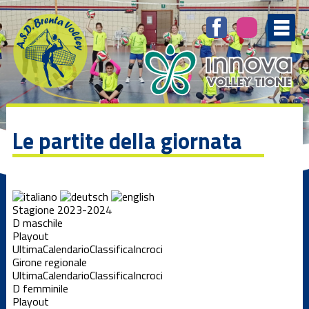
Le partite della giornata
Stagione 2023-2024
D maschile
Playout
Ultima
Calendario
Classifica
Incroci
Girone regionale
Ultima
Calendario
Classifica
Incroci
D femminile
Playout