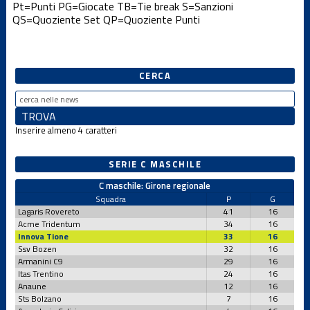
Pt=Punti
PG=Giocate
TB=Tie break
S=Sanzioni
QS=Quoziente Set
QP=Quoziente Punti
CERCA
Inserire almeno 4 caratteri
SERIE C MASCHILE
C maschile: Girone regionale
Squadra
P
G
Lagaris Rovereto
41
16
Acme Tridentum
34
16
Innova Tione
33
16
Ssv Bozen
32
16
Armanini C9
29
16
Itas Trentino
24
16
Anaune
12
16
Sts Bolzano
7
16