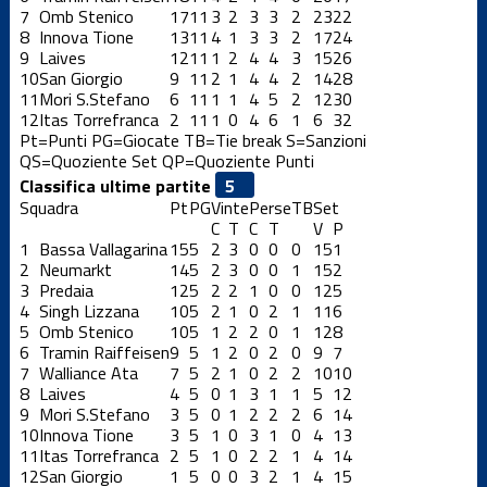
7
Omb Stenico
17
11
3
2
3
3
2
23
22
8
Innova Tione
13
11
4
1
3
3
2
17
24
9
Laives
12
11
1
2
4
4
3
15
26
10
San Giorgio
9
11
2
1
4
4
2
14
28
11
Mori S.Stefano
6
11
1
1
4
5
2
12
30
12
Itas Torrefranca
2
11
1
0
4
6
1
6
32
Pt=Punti
PG=Giocate
TB=Tie break
S=Sanzioni
QS=Quoziente Set
QP=Quoziente Punti
Classifica ultime partite
Squadra
Pt
PG
Vinte
Perse
TB
Set
C
T
C
T
V
P
1
Bassa Vallagarina
15
5
2
3
0
0
0
15
1
2
Neumarkt
14
5
2
3
0
0
1
15
2
3
Predaia
12
5
2
2
1
0
0
12
5
4
Singh Lizzana
10
5
2
1
0
2
1
11
6
5
Omb Stenico
10
5
1
2
2
0
1
12
8
6
Tramin Raiffeisen
9
5
1
2
0
2
0
9
7
7
Walliance Ata
7
5
2
1
0
2
2
10
10
8
Laives
4
5
0
1
3
1
1
5
12
9
Mori S.Stefano
3
5
0
1
2
2
2
6
14
10
Innova Tione
3
5
1
0
3
1
0
4
13
11
Itas Torrefranca
2
5
1
0
2
2
1
4
14
12
San Giorgio
1
5
0
0
3
2
1
4
15