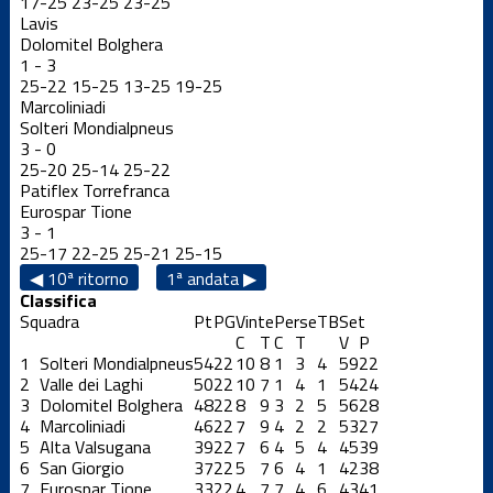
17
-
25
23
-
25
23
-
25
Lavis
Dolomitel Bolghera
1
-
3
25
-
22
15
-
25
13
-
25
19
-
25
Marcoliniadi
Solteri Mondialpneus
3
-
0
25
-
20
25
-
14
25
-
22
Patiflex Torrefranca
Eurospar Tione
3
-
1
25
-
17
22
-
25
25
-
21
25
-
15
◀ 10ª ritorno
1ª andata ▶
Classifica
Squadra
Pt
PG
Vinte
Perse
TB
Set
C
T
C
T
V
P
1
Solteri Mondialpneus
54
22
10
8
1
3
4
59
22
2
Valle dei Laghi
50
22
10
7
1
4
1
54
24
3
Dolomitel Bolghera
48
22
8
9
3
2
5
56
28
4
Marcoliniadi
46
22
7
9
4
2
2
53
27
5
Alta Valsugana
39
22
7
6
4
5
4
45
39
6
San Giorgio
37
22
5
7
6
4
1
42
38
7
Eurospar Tione
33
22
4
7
7
4
6
43
41