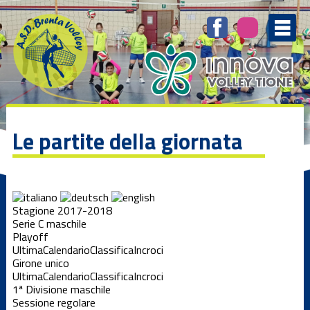
Le partite della giornata
Stagione 2017-2018
Serie C maschile
Playoff
Ultima
Calendario
Classifica
Incroci
Girone unico
Ultima
Calendario
Classifica
Incroci
1ª Divisione maschile
Sessione regolare