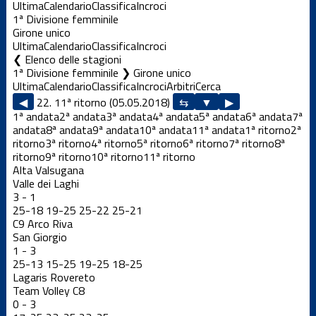
Ultima
Calendario
Classifica
Incroci
1ª Divisione femminile
Girone unico
Ultima
Calendario
Classifica
Incroci
Elenco delle stagioni
1ª Divisione femminile ❯ Girone unico
Ultima
Calendario
Classifica
Incroci
Arbitri
Cerca
◀
22. 11ª ritorno (05.05.2018)
▶
1ª andata
2ª andata
3ª andata
4ª andata
5ª andata
6ª andata
7ª
andata
8ª andata
9ª andata
10ª andata
11ª andata
1ª ritorno
2ª
ritorno
3ª ritorno
4ª ritorno
5ª ritorno
6ª ritorno
7ª ritorno
8ª
ritorno
9ª ritorno
10ª ritorno
11ª ritorno
Alta Valsugana
Valle dei Laghi
3
-
1
25
-
18
19
-
25
25
-
22
25
-
21
C9 Arco Riva
San Giorgio
1
-
3
25
-
13
15
-
25
19
-
25
18
-
25
Lagaris Rovereto
Team Volley C8
0
-
3