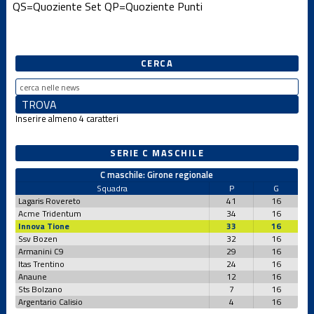
QS=Quoziente Set
QP=Quoziente Punti
CERCA
Inserire almeno 4 caratteri
SERIE C MASCHILE
C maschile: Girone regionale
Squadra
P
G
Lagaris Rovereto
41
16
Acme Tridentum
34
16
Innova Tione
33
16
Ssv Bozen
32
16
Armanini C9
29
16
Itas Trentino
24
16
Anaune
12
16
Sts Bolzano
7
16
Argentario Calisio
4
16