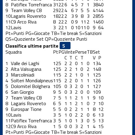
8
Patiflex Torrefranca
31
22
6
4
5
7
1
38
40
9
Team Volley C8
29
22
4
6
7
5
5
41
44
10
Lagaris Rovereto
18
22
2
3
9
8
3
28
55
11
C9 Arco Riva
8
22
2
0
9
11
2
14
60
12
Lavis
3
22
1
0
10
11
0
9
64
Pt=Punti
PG=Giocate
TB=Tie break
S=Sanzioni
QS=Quoziente Set
QP=Quoziente Punti
Classifica ultime partite
Squadra
Pt
PG
Vinte
Perse
TB
Set
C
T
C
T
V
P
1
Valle dei Laghi
12
5
2
2
0
1
0
13
4
2
Alta Valsugana
12
5
2
2
1
0
2
14
8
3
Marcoliniadi
11
5
2
2
1
0
1
12
5
4
Solteri Mondialpneus
11
5
2
2
0
1
1
12
6
5
Dolomitel Bolghera
10
5
0
3
2
0
1
12
7
6
San Giorgio
9
5
0
3
2
0
0
10
9
7
Team Volley C8
7
5
1
1
2
1
1
9
10
8
Lagaris Rovereto
6
5
1
1
2
1
0
7
10
9
Eurospar Tione
5
5
0
2
2
1
1
8
12
10
Lavis
3
5
1
0
2
2
0
6
13
11
Patiflex Torrefranca
3
5
1
0
1
3
0
5
13
12
C9 Arco Riva
1
5
0
0
3
2
1
4
15
Pt=Punti
PG=Giocate
TB=Tie break
S=Sanzioni