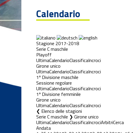
Calendario
Stagione 2017-2018
Serie C maschile
Playoff
Ultima
Calendario
Classifica
Incroci
Girone unico
Ultima
Calendario
Classifica
Incroci
1ª Divisione maschile
Sessione regolare
Ultima
Calendario
Classifica
Incroci
1ª Divisione femminile
Girone unico
Ultima
Calendario
Classifica
Incroci
Elenco delle stagioni
Serie C maschile ❯ Girone unico
Ultima
Calendario
Classifica
Incroci
Arbitri
Cerca
Andata