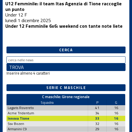
Varie
U12 Femminile: il team Itas Agenzia di Tione raccoglie
un punto
Under 12 F
lunedì 1 dicembre 2025
Under 12 Femminile 6x6: weekend con tante note liete
CERCA
Inserire almeno 4 caratteri
SERIE C MASCHILE
C maschile: Girone regionale
Squadra
P
G
Lagaris Rovereto
41
16
Acme Tridentum
34
16
Innova Tione
33
16
Ssv Bozen
32
16
Armanini C9
29
16