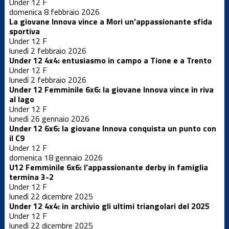
Under 12 F
domenica 8 febbraio 2026
La giovane Innova vince a Mori un’appassionante sfida
Under 15 M
sportiva
Under 12 F
lunedì 2 febbraio 2026
Under 12 4x4: entusiasmo in campo a Tione e a Trento
Under 16 F
Under 12 F
lunedì 2 febbraio 2026
Under 12 Femminile 6x6: la giovane Innova vince in riva
Under 16 F
al lago
CSI
Under 12 F
lunedì 26 gennaio 2026
Under 12 6x6: la giovane Innova conquista un punto con
Under 17 M
il C9
Under 12 F
domenica 18 gennaio 2026
Under 18 F
U12 Femminile 6x6: l’appassionante derby in famiglia
termina 3-2
Under 12 F
lunedì 22 dicembre 2025
Under 19 M
Under 12 4x4: in archivio gli ultimi triangolari del 2025
Under 12 F
lunedì 22 dicembre 2025