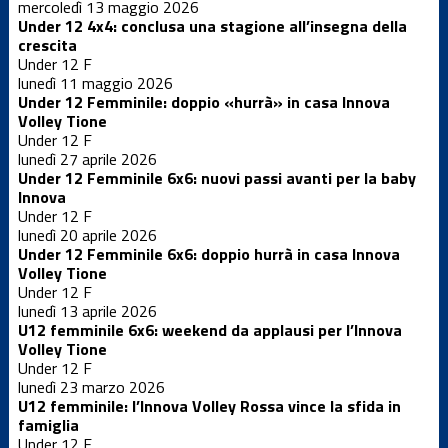
mercoledì 13 maggio 2026
Dalla società
Under 12 4x4: conclusa una stagione all’insegna della
crescita
Under 12 F
News Locali
lunedì 11 maggio 2026
Under 12 Femminile: doppio «hurrà» in casa Innova
Volley Tione
Nuovo
Under 12 F
portale web
lunedì 27 aprile 2026
Under 12 Femminile 6x6: nuovi passi avanti per la baby
Innova
Serie C
Under 12 F
maschile
lunedì 20 aprile 2026
Under 12 Femminile 6x6: doppio hurrà in casa Innova
Serie D
Volley Tione
femminile
Under 12 F
lunedì 13 aprile 2026
U12 femminile 6x6: weekend da applausi per l’Innova
Serie D
Volley Tione
maschile
Under 12 F
lunedì 23 marzo 2026
U12 femminile: l’Innova Volley Rossa vince la sfida in
Settore
giovanile
famiglia
Under 12 F