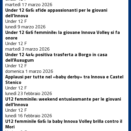
martedì 17 marzo 2026
Under 12 6x6: sfide appassionanti per le giovani
Under 12 F
dell’Innova
Under 12 F
lunedì 9 marzo 2026
Under 12
Femminile
Under 12 6x6 femminile: la giovane Innova Volley si fa
onore
Under 12 F
martedì 3 marzo 2026
Under 12 M
Under 12 4x4: positiva trasferta a Borgo in casa
dell’Ausugum
Under 12 F
Under 13 F
domenica 1 marzo 2026
Applausi per tutte nel «baby derby» tra Innova e Castel
Stenico
Under 12 F
Under 13 M
lunedì 23 febbraio 2026
U12 femminile: weekend entusiasmante per le giovani
dell’Innova
Under 14 F
Under 12 F
lunedì 16 febbraio 2026
U12 femminile 6x6: la baby Innova Volley brilla contro il
Mori
Under 14 M