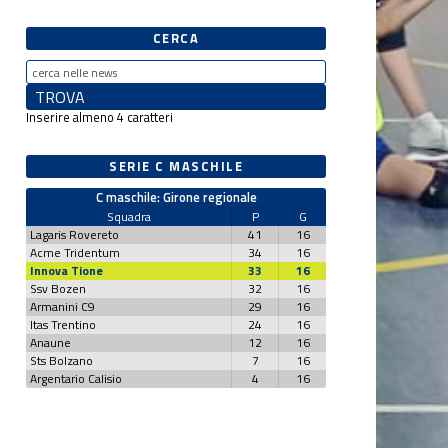
CERCA
Inserire almeno 4 caratteri
SERIE C MASCHILE
C maschile: Girone regionale
Squadra
P
G
Lagaris Rovereto
41
16
Acme Tridentum
34
16
Innova Tione
33
16
Ssv Bozen
32
16
Armanini C9
29
16
Itas Trentino
24
16
Anaune
12
16
Sts Bolzano
7
16
Argentario Calisio
4
16