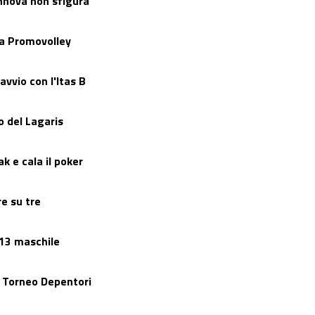
Innova non sfigura
la Promovolley
vvio con l'Itas B
o del Lagaris
ak e cala il poker
re su tre
 13 maschile
l Torneo Depentori