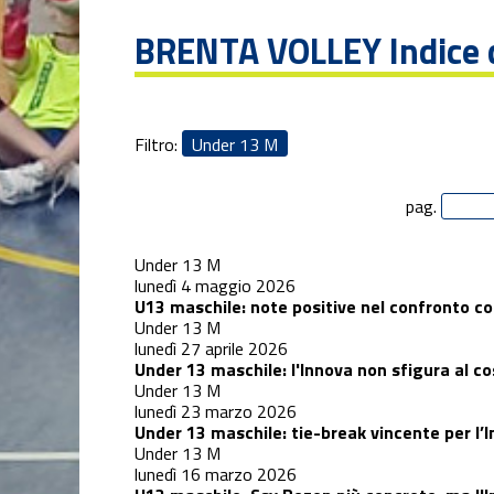
BRENTA VOLLEY
Indice 
News Locali
Nuovo
Filtro:
Under 13 M
portale web
pag.
Serie C
maschile
Under 13 M
Serie D
lunedì 4 maggio 2026
femminile
U13 maschile: note positive nel confronto con
Under 13 M
lunedì 27 aprile 2026
Serie D
Under 13 maschile: l'Innova non sfigura al co
maschile
Under 13 M
lunedì 23 marzo 2026
Settore
Under 13 maschile: tie-break vincente per l’
giovanile
Under 13 M
lunedì 16 marzo 2026