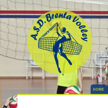
degli
argomenti
delle
notizie:
1ª Divisione
femminile
1ª Divisione
Maschile
3ª Divisione
femminile
Beach Volley
Brenta
HOME
Kamp
Dalla società