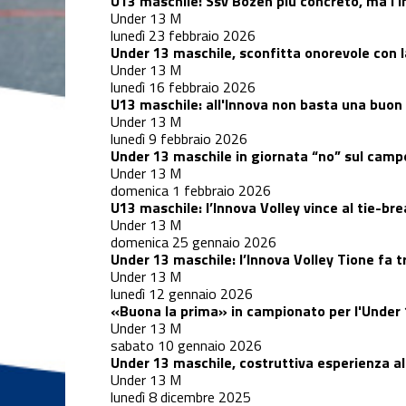
U13 maschile: Ssv Bozen più concreto, ma l'
Under 12 F
Under 13 M
lunedì 23 febbraio 2026
Under 13 maschile, sconfitta onorevole con 
Under 12
Under 13 M
Femminile
lunedì 16 febbraio 2026
U13 maschile: all'Innova non basta una buon a
Under 13 M
Under 12 M
lunedì 9 febbraio 2026
Under 13 maschile in giornata “no” sul camp
Under 13 M
domenica 1 febbraio 2026
Under 13 F
U13 maschile: l’Innova Volley vince al tie-bre
Under 13 M
domenica 25 gennaio 2026
Under 13 M
Under 13 maschile: l’Innova Volley Tione fa t
Under 13 M
lunedì 12 gennaio 2026
«Buona la prima» in campionato per l'Under
Under 14 F
Under 13 M
sabato 10 gennaio 2026
Under 13 maschile, costruttiva esperienza a
Under 13 M
Under 14 M
lunedì 8 dicembre 2025