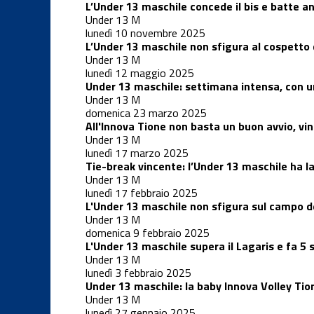
L’Under 13 maschile concede il bis e batte an
Under 13 M
Under 15 M
lunedì 10 novembre 2025
L’Under 13 maschile non sfigura al cospetto
Under 13 M
lunedì 12 maggio 2025
Under 16 F
Under 13 maschile: settimana intensa, con un
Under 13 M
domenica 23 marzo 2025
Under 16 F
All'Innova Tione non basta un buon avvio, vi
CSI
Under 13 M
lunedì 17 marzo 2025
Tie-break vincente: l’Under 13 maschile ha l
Under 17 M
Under 13 M
lunedì 17 febbraio 2025
L'Under 13 maschile non sfigura sul campo de
Under 18 F
Under 13 M
domenica 9 febbraio 2025
L'Under 13 maschile supera il Lagaris e fa 5 
Under 13 M
Under 19 M
lunedì 3 febbraio 2025
Under 13 maschile: la baby Innova Volley Tion
Under 13 M
Varie
lunedì 27 gennaio 2025