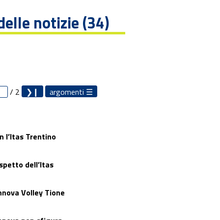
delle notizie (34)
/ 2
argomenti
 l’Itas Trentino
spetto dell’Itas
Innova Volley Tione