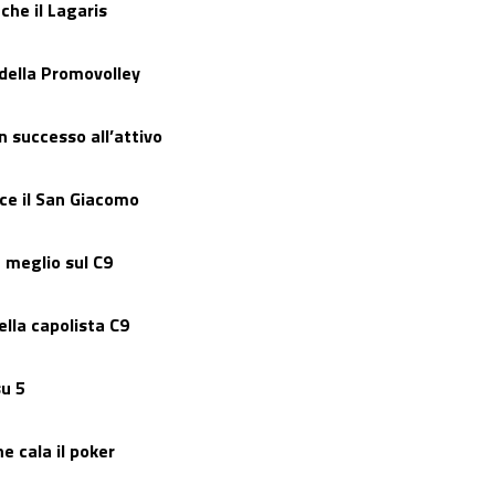
che il Lagaris
 della Promovolley
 successo all’attivo
nce il San Giacomo
a meglio sul C9
lla capolista C9
su 5
e cala il poker