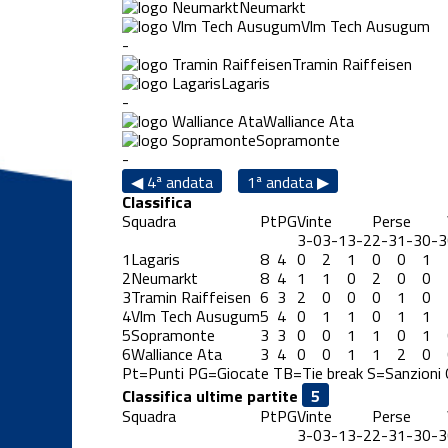
Neumarkt
Vlm Tech Ausugum
-
Tramin Raiffeisen
Lagaris
-
Walliance Ata
Sopramonte
-
◀ 4ª andata
1ª andata ▶
Classifica
Squadra
Pt
PG
Vinte
Perse
3-0
3-1
3-2
2-3
1-3
0-3
1
Lagaris
8
4
0
2
1
0
0
1
2
Neumarkt
8
4
1
1
0
2
0
0
3
Tramin Raiffeisen
6
3
2
0
0
0
1
0
4
Vlm Tech Ausugum
5
4
0
1
1
0
1
1
5
Sopramonte
3
3
0
0
1
1
0
1
6
Walliance Ata
3
4
0
0
1
1
2
0
Pt=Punti
PG=Giocate
TB=Tie break
S=Sanzioni
Classifica ultime partite
Squadra
Pt
PG
Vinte
Perse
3-0
3-1
3-2
2-3
1-3
0-3