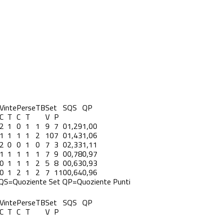
Vinte
Perse
TB
Set
S
QS
QP
C
T
C
T
V
P
2
1
0
1
1
9
7
0
1,29
1,00
1
1
1
1
2
10
7
0
1,43
1,06
2
0
0
1
0
7
3
0
2,33
1,11
1
1
1
1
1
7
9
0
0,78
0,97
0
1
1
1
2
5
8
0
0,63
0,93
0
1
2
1
2
7
11
0
0,64
0,96
QS=Quoziente Set
QP=Quoziente Punti
Vinte
Perse
TB
Set
S
QS
QP
C
T
C
T
V
P