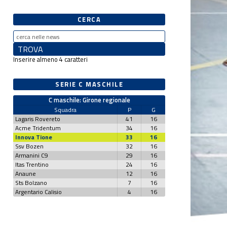
CERCA
Inserire almeno 4 caratteri
SERIE C MASCHILE
C maschile: Girone regionale
Squadra
P
G
Lagaris Rovereto
41
16
Acme Tridentum
34
16
Innova Tione
33
16
Ssv Bozen
32
16
Armanini C9
29
16
Itas Trentino
24
16
Anaune
12
16
Sts Bolzano
7
16
Argentario Calisio
4
16