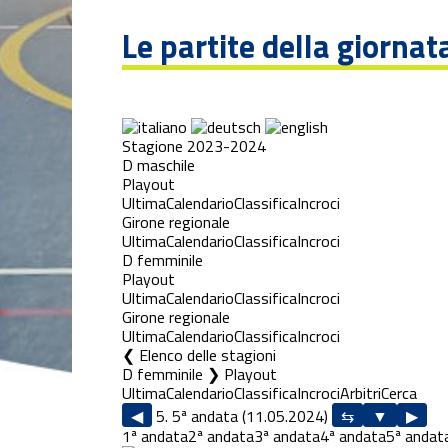
Le partite della giornat
Stagione 2023-2024
D maschile
Playout
Ultima
Calendario
Classifica
Incroci
Girone regionale
Ultima
Calendario
Classifica
Incroci
D femminile
Playout
Ultima
Calendario
Classifica
Incroci
Girone regionale
Ultima
Calendario
Classifica
Incroci
Elenco delle stagioni
D femminile ❯ Playout
Ultima
Calendario
Classifica
Incroci
Arbitri
Cerca
◀
5. 5ª andata (11.05.2024)
▶
1ª andata
2ª andata
3ª andata
4ª andata
5ª andat