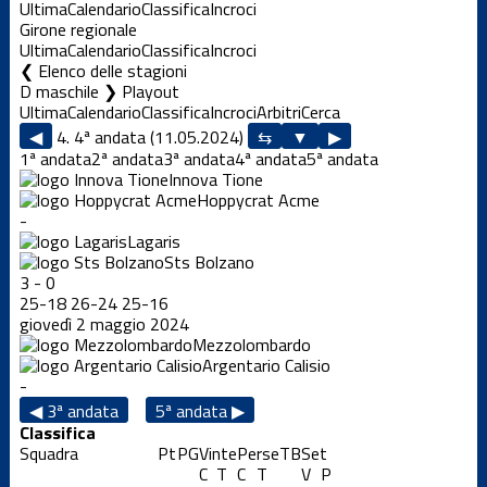
Ultima
Calendario
Classifica
Incroci
Girone regionale
Ultima
Calendario
Classifica
Incroci
Elenco delle stagioni
D maschile ❯ Playout
Ultima
Calendario
Classifica
Incroci
Arbitri
Cerca
◀
4. 4ª andata (11.05.2024)
▶
1ª andata
2ª andata
3ª andata
4ª andata
5ª andata
Innova Tione
Hoppycrat Acme
-
Lagaris
Sts Bolzano
3
-
0
25
-
18
26
-
24
25
-
16
giovedì 2 maggio 2024
Mezzolombardo
Argentario Calisio
-
◀ 3ª andata
5ª andata ▶
Classifica
Squadra
Pt
PG
Vinte
Perse
TB
Set
C
T
C
T
V
P