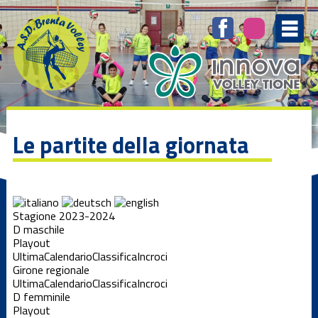
Le partite della giornata
Stagione 2023-2024
D maschile
Playout
Ultima
Calendario
Classifica
Incroci
Girone regionale
Ultima
Calendario
Classifica
Incroci
D femminile
Playout