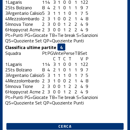
1
Lagaris
11
4
3
1
0
0
1
12
2
2
Sts Bolzano
8
4
2
1
0
1
1
9
7
3
Argentario Calisio
5
3
1
1
1
0
1
7
5
4
Mezzolombardo
2
3
1
0
0
2
1
4
8
5
Innova Tione
2
3
0
0
1
2
2
4
9
6
Hoppycrat Acme
2
3
0
0
1
2
2
4
9
Pt=Punti
PG=Giocate
TB=Tie break
S=Sanzioni
QS=Quoziente Set
QP=Quoziente Punti
Classifica ultime partite
Squadra
Pt
PG
Vinte
Perse
TB
Set
C
T
C
T
V
P
1
Lagaris
11
4
3
1
0
0
1
12
2
2
Sts Bolzano
8
4
2
1
0
1
1
9
7
3
Argentario Calisio
5
3
1
1
1
0
1
7
5
4
Mezzolombardo
2
3
1
0
0
2
1
4
8
5
Innova Tione
2
3
0
0
1
2
2
4
9
6
Hoppycrat Acme
2
3
0
0
1
2
2
4
9
Pt=Punti
PG=Giocate
TB=Tie break
S=Sanzioni
QS=Quoziente Set
QP=Quoziente Punti
CERCA