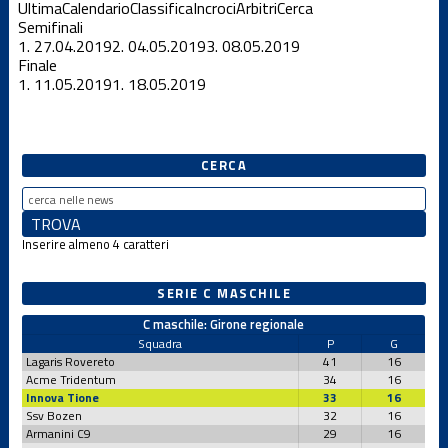
Ultima
Calendario
Classifica
Incroci
Arbitri
Cerca
Semifinali
1.
27.04.2019
2.
04.05.2019
3.
08.05.2019
Finale
1.
11.05.2019
1.
18.05.2019
CERCA
Inserire almeno 4 caratteri
SERIE C MASCHILE
C maschile: Girone regionale
Squadra
P
G
Lagaris Rovereto
41
16
Acme Tridentum
34
16
Innova Tione
33
16
Ssv Bozen
32
16
Armanini C9
29
16