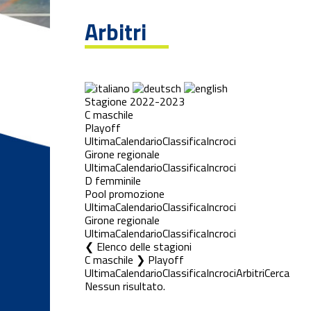
Arbitri
Stagione 2022-2023
C maschile
Playoff
Ultima
Calendario
Classifica
Incroci
Girone regionale
Ultima
Calendario
Classifica
Incroci
D femminile
Pool promozione
Ultima
Calendario
Classifica
Incroci
Girone regionale
Ultima
Calendario
Classifica
Incroci
Elenco delle stagioni
C maschile ❯ Playoff
Ultima
Calendario
Classifica
Incroci
Arbitri
Cerca
Nessun risultato.