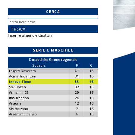
CERCA
Inserire almeno 4 caratteri
SERIE C MASCHILE
C maschile: Girone regionale
Squadra
P
G
Lagaris Rovereto
41
16
Acme Tridentum
34
16
Innova Tione
33
16
Ssv Bozen
32
16
Armanini C9
29
16
Itas Trentino
24
16
Anaune
12
16
Sts Bolzano
7
16
Argentario Calisio
4
16