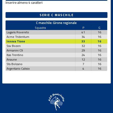
Inserire almeno 4 caratteri
SERIE C MASCHILE
C maschile: Girone regionale
Squadra
P
G
Lagaris Rovereto
41
16
Acme Tridentum
34
16
Innova Tione
33
16
Ssv Bozen
32
16
Armanini C9
29
16
Itas Trentino
24
16
Anaune
12
16
Sts Bolzano
7
16
Argentario Calisio
4
16