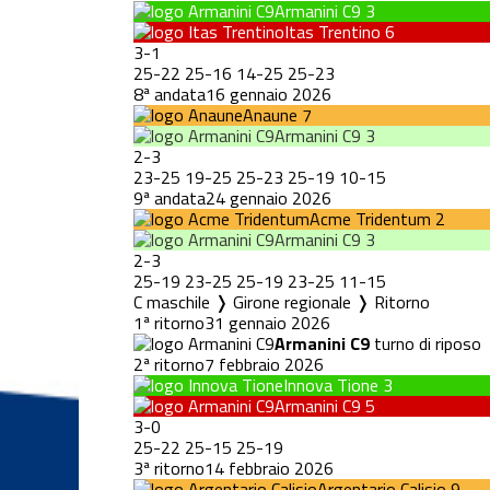
Armanini C9
3
Itas Trentino
6
3
-
1
25
-
22
25
-
16
14
-
25
25
-
23
8ª andata
16 gennaio 2026
Anaune
7
Armanini C9
3
2
-
3
23
-
25
19
-
25
25
-
23
25
-
19
10
-
15
9ª andata
24 gennaio 2026
Acme Tridentum
2
Armanini C9
3
2
-
3
25
-
19
23
-
25
25
-
19
23
-
25
11
-
15
C maschile ❭ Girone regionale ❭ Ritorno
1ª ritorno
31 gennaio 2026
Armanini C9
turno di riposo
2ª ritorno
7 febbraio 2026
Innova Tione
3
Armanini C9
5
3
-
0
25
-
22
25
-
15
25
-
19
3ª ritorno
14 febbraio 2026
Argentario Calisio
9