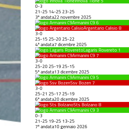
Innova Tione
5
0
-
3
21
-
25
14
-
25
23
-
25
3ª andata
22 novembre 2025
Armanini C9
6
Argentario Calisio
8
3
-
0
25
-
15
25
-
20
25
-
22
4ª andata
7 dicembre 2025
Lagaris Rovereto
1
Armanini C9
7
3
-
0
25
-
20
25
-
19
25
-
15
5ª andata
13 dicembre 2025
Armanini C9
5
Ssv Bozen
7
3
-
0
25
-
21
25
-
17
25
-
19
6ª andata
20 dicembre 2025
Sts Bolzano
8
Armanini C9
3
0
-
3
21
-
25
19
-
25
13
-
25
7ª andata
10 gennaio 2026