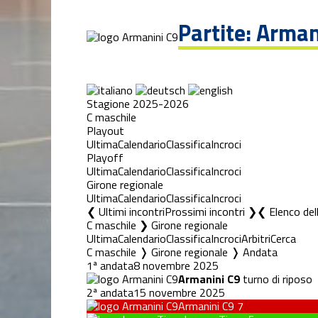
Partite: Arman
Stagione 2025-2026
C maschile
Playout
Ultima
Calendario
Classifica
Incroci
Playoff
Ultima
Calendario
Classifica
Incroci
Girone regionale
Ultima
Calendario
Classifica
Incroci
❮ Ultimi incontri
Prossimi incontri ❯
Elenco del
C maschile ❯ Girone regionale
Ultima
Calendario
Classifica
Incroci
Arbitri
Cerca
C maschile ❭ Girone regionale ❭ Andata
1ª andata
8 novembre 2025
Armanini C9
turno di riposo
2ª andata
15 novembre 2025
Armanini C9
7