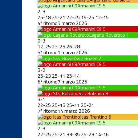
Armanini C9
5
2
-
3
25
-
18
25
-
21
22
-
25
19
-
25
12
-
15
4ª ritorno
5 marzo 2026
Armanini C9
5
Lagaris Rovereto
1
0
-
3
12
-
25
23
-
25
26
-
28
5ª ritorno
1 marzo 2026
Ssv Bozen
2
Armanini C9
5
3
-
0
25
-
23
25
-
11
25
-
14
6ª ritorno
7 marzo 2026
Armanini C9
5
Sts Bolzano
8
3
-
1
22
-
25
25
-
15
25
-
11
25
-
21
7ª ritorno
14 marzo 2026
Itas Trentino
6
Armanini C9
5
2
-
3
22
-
25
25
-
21
33
-
35
25
-
23
14
-
16