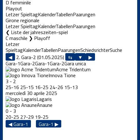
D femminile
Playout
Letzer Spieltag
Kalender
Tabellen
Paarungen
Girone regionale
Letzer Spieltag
Kalender
Tabellen
Paarungen
Liste der jahreszeiten-spiel
C maschile ❯ Playoff
Letzer
Spieltag
Kalender
Tabellen
Paarungen
Schiedsrichter
Suche
◀
2. Gara-2 (01.05.2025)
▶
Gara-1
Gara-2
Gara-1
Gara-2
Gara unica
Acme Tridentum
Innova Tione
3
-
2
25
-
16
25
-
15
16
-
25
24
-
26
15
-
13
mercoledì 30 aprile 2025
Lagaris
Anaune
0
-
3
20
-
25
27
-
29
19
-
25
◀ Gara-1
Gara-1 ▶