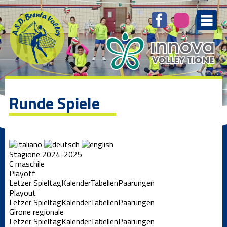
Runde Spiele
Stagione 2024-2025
C maschile
Playoff
Letzer Spieltag
Kalender
Tabellen
Paarungen
Playout
Letzer Spieltag
Kalender
Tabellen
Paarungen
Girone regionale
Letzer Spieltag
Kalender
Tabellen
Paarungen