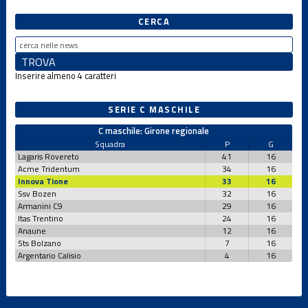
CERCA
Inserire almeno 4 caratteri
SERIE C MASCHILE
C maschile: Girone regionale
Squadra
P
G
Lagaris Rovereto
41
16
Acme Tridentum
34
16
Innova Tione
33
16
Ssv Bozen
32
16
Armanini C9
29
16
Itas Trentino
24
16
Anaune
12
16
Sts Bolzano
7
16
Argentario Calisio
4
16